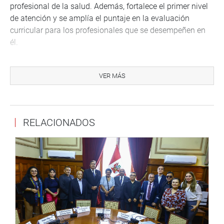
profesional de la salud. Además, fortalece el primer nivel
de atención y se amplía el puntaje en la evaluación
curricular para los profesionales que se desempeñen en
él.
La parlamentaria Kelly Portalatino (PL) saludó la
consolidación de la iniciativa, pero resaltó que es
VER MÁS
necesario la reestructura del Consejo Nacional de
Residentado Médico (CONAREME) para que prime la
meritocracia.
RELACIONADOS
La propuesta fue exonerada de segunda votación, con 88
votos a favor, por lo cual su autógrafa será remitida al
Poder Ejecutivo, para su promulgación.
OFICINA DE COMUNICACIONES