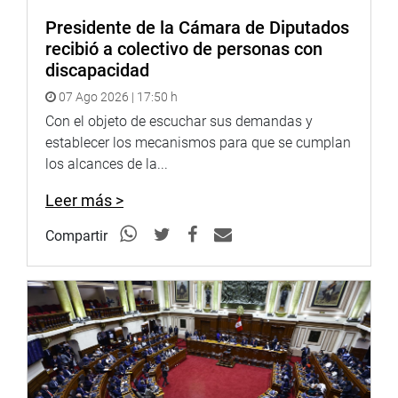
comunales y autoridades locales expusieron las
Presidente de la Cámara de Diputados
principales problemáticas que enfrentan las comunidades
recibió a colectivo de personas con
campesinas de Piura.
discapacidad
El presidente de la Comunidad Campesina San Juan
07 Ago 2026 | 17:50 h
Bautista de Catacaos, Lázaro Silva Tume, advirtió que la
Con el objeto de escuchar sus demandas y
falta de seguridad jurídica sobre los territorios comunales
establecer los mecanismos para que se cumplan
y las dificultades para culminar los procesos de
los alcances de la...
saneamiento físico-legal limitan el acceso de los
productores a programas estatales, proyectos
Leer más >
productivos y financiamiento rural.
Compartir
Señaló que esta situación genera una contradicción entre
las políticas de promoción de la productividad
agropecuaria y la realidad que viven numerosas
comunidades campesinas e indígenas, las cuales no
pueden cumplir los requisitos exigidos debido a
problemas históricos aún pendientes de solución.
Asimismo, alertó sobre la escasez de agua para el