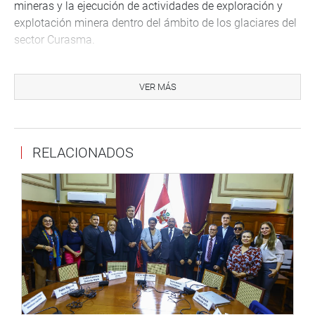
mineras y la ejecución de actividades de exploración y
explotación minera dentro del ámbito de los glaciares del
sector Curasma.
Los glaciares cumplen una función esencial al almacenar
agua dulce y regular el ciclo hidrológico, especialmente
VER MÁS
en épocas de sequía. Asimismo, contribuyen a la
conservación de bofedales, lagunas y otras fuentes de
agua que abastecen a comunidades campesinas y
RELACIONADOS
poblaciones rurales de la región.
La propuesta también declara de interés nacional la
creación de una Reserva Hídrica destinada a proteger la
biodiversidad y garantizar la conservación de las fuentes
de agua que benefician a las comunidades campesinas y
pueblos indígenas asentados en la zona de influencia.
COMUNIDADES EXIGEN SANEAMIENTO TERRITORIAL
Durante la sesión, representantes de organizaciones