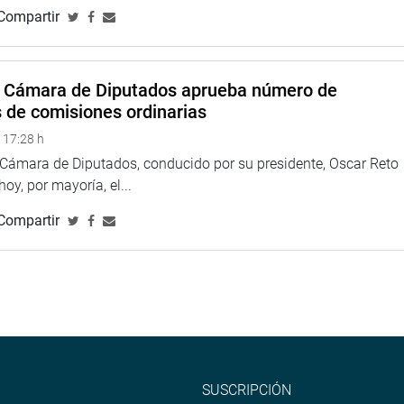
Compartir
o, fue invitado a retirarse del hemiciclo por el tercer
nducía la sesión.
 retiró del hemiciclo por decisión propia tras proferir el
a Cámara de Diputados aprueba número de
cional que se dará cuenta del hecho y se remitirá la
s de comisiones ordinarias
ados para que, en el marco de sus atribuciones, adopte las
 17:28 h
a Cámara de Diputados, conducido por su presidente, Oscar Reto
 hoy, por mayoría, el...
das lamentaron la ausencia de una defensa jurídica técnica.
Compartir
sultos, un mensaje político y la promoción de su propio libro.
a falta de respeto por parte de la defensa de Pedro Castillo a
correctos y un comportamiento que degradaba la política y la
ó que el abogado no le hacía ningún favor a Castillo, sino
ales sólidos. Y que Pedro Castillo cometió un «golpe de
SUSCRIPCIÓN
ción el 7 de diciembre del 2022.