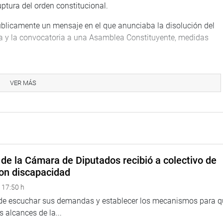
ptura del orden constitucional.
públicamente un mensaje en el que anunciaba la disolución del
cia y la convocatoria a una Asamblea Constituyente, medidas
partió órdenes directas al entonces comandante general de la
so, impedir el ingreso de cualquier persona, intervenir el
VER MÁS
ón, Patricia Benavides.
su entorno y del de la entonces jefa del gabinete ministerial,
a que Castillo Terrones habría vulnerado diversos artículos de
ellos relacionados con la imposición de un toque de queda sin
de la Cámara de Diputados recibió a colectivo de
 la Carta Magna, la disolución irregular del Parlamento, la
on discapacidad
 17:50 h
 de escuchar sus demandas y establecer los mecanismos para 
 alcances de la...
Caro para ejercer la defensa del expresidente. Sin embargo, tras