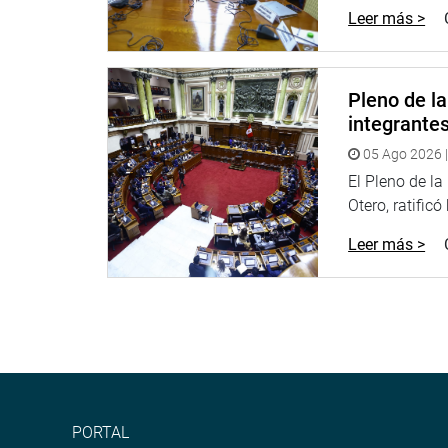
Leer más >
vociferar expresiones ofensivas contra el Parlament
vicepresidente del Congreso, Ilich López, quien co
Más adelante, López Ureña precisó que el letrado se
Pleno de l
agravio. Asimismo, informó a la representación na
integrante
documentación correspondiente al Colegio de Abog
acciones pertinentes.
05 Ago 2026 |
El Pleno de l
DEBATE
Otero, ratificó
Durante el debate congresistas de diversas banca
Leer más >
Acusaron al abogado de recurrir a la demagogia, in
Alejandro Muñante Barrios (bancada RP) denunció l
la institución del Congreso, el uso de términos in
abogacía.
Eduardo Salhuana Cavides (bancada APP) argument
que lo hundía más al no presentar argumentos leg
PORTAL
Estado» al intentar quebrar y violentar la Constitu