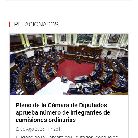
recaído en los proyectos de ley 3864/2020CR, 4786/2022-
CR, 8911/2024-CR, 9097/2024-CR, entre otros, que
propone garantizar el pago de la pensión para la
RELACIONADOS
protección y seguridad social de los maestros jubilados y
cesantes del Perú.
En la iniciativa se destaca que se busca garantizar el
pago de la pensión para la protección y seguridad social
de los maestros jubilados y cesantes de la carrera pública
magisterial, a través de una pensión proporcional a la
Remuneración Íntegra Mensual (RIM).
“Se establece una pensión para los maestros jubilados y
cesantes de la educación básica regular, alternativa y
educación básica especial, comprendidos en los decretos
Pleno de la Cámara de Diputados
leyes 19990 y 20530, y en la Ley 29944, así como para
aprueba número de integrantes de
los afiliados al Sistema Privado de Pensiones (SPP).
comisiones ordinarias
Dichas pensiones deben guardar correlación con la
05 Ago 2026 | 17:28 h
Remuneración Integra Mensual (RIM)”, se detalla.
El Pleno de la Cámara de Diputados, conducido