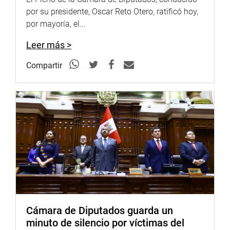
OTROS
por su presidente, Oscar Reto Otero, ratificó hoy,
por mayoría, el...
Asimismo, con 11 votos a favor, 10 en contra y ninguna
abstención, se aprobó el dictamen recaído en el Proyecto
Leer más >
de Ley 7969/2023-CR, que propone modificar el Decreto
Legislativo 776, Ley de Tributación Municipal, para
Compartir
precisar la administración del impuesto vehicular.
La propuesta modifica el artículo 30-A de la Ley de
Tributación Municipal, donde se detalla que la
administración del impuesto corresponde a la
municipalidad provincial en cuya jurisdicción tenga su
domicilio el propietario del vehículo conforme a la
dirección que figure en su documento nacional de
identidad.
“En caso de tratarse de una persona jurídica, se consigna
como su dirección aquella que figure en el documento de
Cámara de Diputados guarda un
su constitución. El rendimiento del impuesto constituye
minuto de silencio por víctimas del
renta de la municipalidad provincial”, se destaca.