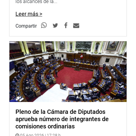
los alcances de la...
El dictamen fue exonerado del trámite de segunda
Leer más >
votación con 98 votos a favor y 2 abstenciones.
Compartir
OFICINA DE COMUNICACIONES E IMAGEN
INSTITUCIONAL
Pleno de la Cámara de Diputados
aprueba número de integrantes de
comisiones ordinarias
05 Ago 2026 | 17:28 h