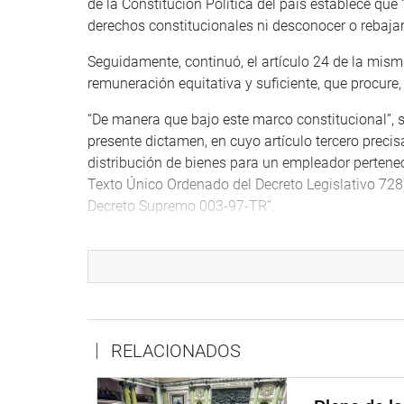
de la Constitución Política del país establece que 
derechos constitucionales ni desconocer o rebajar 
Seguidamente, continuó, el artículo 24 de la mis
remuneración equitativa y suficiente, que procure, p
“De manera que bajo este marco constitucional”, 
presente dictamen, en cuyo artículo tercero precis
distribución de bienes para un empleador pertenece
Texto Único Ordenado del Decreto Legislativo 728
Decreto Supremo 003-97-TR”.
Es en ese sentido, aseveró, que también el artícu
trabajadores las siguientes condiciones mínimas:
del empleador; el 80 % o más del costo económico 
protección personal adecuado a la función realizad
nacional vigente.
RELACIONADOS
También, se ha dispuesto, expresó, que los emplea
Personas Jurídicas que recurren a servicios de rep