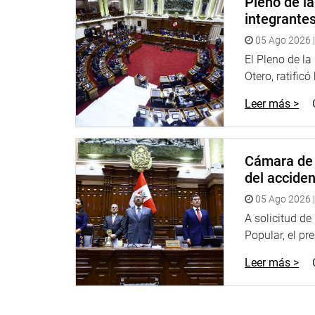
Pleno de l
y Promoción Social, a fin de que se certifique su e
integrante
En el caso de incumplimiento, planteó Oseda Yucra,
05 Ago 2026 |
considerada como muy grave, conforme a los line
El Pleno de l
Trabajo”.
Otero, ratificó
El representante del Frepap sostuvo que se trata
Leer más >
porque en la actualidad dichos trabajadores tiene
ellos no tienen un seguro ni de accidentes ni de sa
coronavirus es sumamente alta.
Cámara de 
El debate contó con la participación del congresis
del accide
la Comisión de Trabajo se planteó una cuestión p
05 Ago 2026 |
proyecto a la Comisión de Economía, Banca, Finanza
A solicitud d
para que se espere su dictamen, antes de que pue
Popular, el pr
La cuestión previa propuesta recibió 32 votos a fa
Leer más >
Lima, 16 de julio de 2021