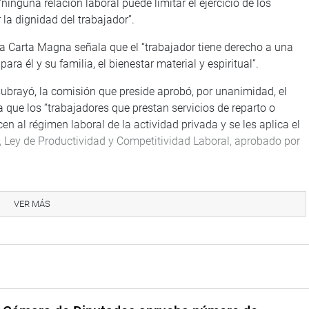
“ninguna relación laboral puede limitar el ejercicio de los
la dignidad del trabajador”.
ma Carta Magna señala que el “trabajador tiene derecho a una
ara él y su familia, el bienestar material y espiritual”.
subrayó, la comisión que preside aprobó, por unanimidad, el
a que los “trabajadores que prestan servicios de reparto o
n al régimen laboral de la actividad privada y se les aplica el
, Ley de Productividad y Competitividad Laboral, aprobado por
lo cuarto propone que los empleadores otorgan a los
 un seguro atención de salud y un seguro de accidentes a cargo
VER MÁS
que paga el usuario final por el servicio; equipamiento de
a; y el pago de utilidades anuales, de acuerdo con la ley
dores deben estar inscritos en el Registro Nacional de
arto y distribución de bienes, a cargo del Ministerio de Trabajo