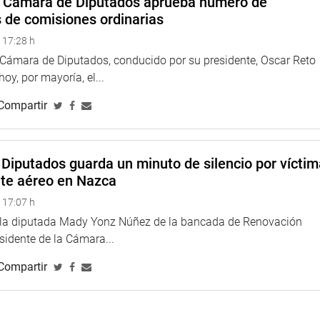
a Cámara de Diputados aprueba número de
xistencia y legalidad.
s de comisiones ordinarias
 la “infracción a lo dispuesto por la presente ley es
 17:28 h
amientos de la Ley 28806, Ley General de Inspección del
a Cámara de Diputados, conducido por su presidente, Oscar Reto
 hoy, por mayoría, el...
 de una norma que es urgente aprobar y es de suma importancia,
Compartir
n en la práctica una relación laboral muy precaria. Muchos de
lud; esto a pesar de que la posibilidad del contagio por el
Diputados guarda un minuto de silencio por vícti
ta Mártires Lizana Santos (FP), quien informó que en el seno de
nte aéreo en Nazca
revia, aprobada por unanimidad para que se derive este
 17:07 h
s e Inteligencia Financiera, y volvió a plantearla en el Pleno,
e la diputada Mady Yonz Núñez de la bancada de Renovación
da debatirse y aprobarse en el mismo.
esidente de la Cámara...
vor, 51 votos en contra y 15 abstenciones.
Compartir