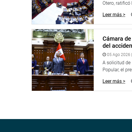
amazónicos que recibieron créditos en forma de p
Otero, ratificó
posibilidad de producir. Planteó evaluar un texto
Leer más >
en operaciones fallidas de Agrobanco.
OPINIÓN FAVORABLE
Cámara de 
Finalmente, el grupo de trabajo aprobó por mayorí
del accide
Constitución y Reglamento respecto del Proyecto
facultades legislativas en materia de seguridad c
05 Ago 2026 |
económico responsable y fortalecimiento instituci
A solicitud d
Popular, el pr
OFICINA DE COMUNICACIONES E IMAGEN INSTI
Leer más >