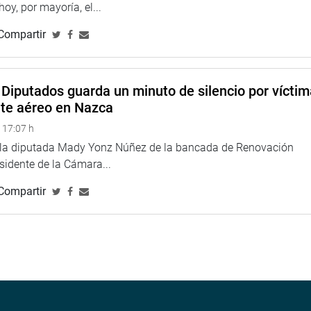
lantaciones defectuosas, lo que los dejó endeudados sin
 hoy, por mayoría, el...
 sustitutorio que incluya la condonación de deudas originadas
Compartir
Diputados guarda un minuto de silencio por vícti
a la opinión favorable solicitada por la Comisión de
nte aéreo en Nazca
 de Ley 13280/2025-PE, que propone delegar al Poder Ejecutivo
iudadana, lucha contra el crimen organizado, crecimiento
 17:07 h
onal.
e la diputada Mady Yonz Núñez de la bancada de Renovación
esidente de la Cámara...
TUCIONAL
Compartir