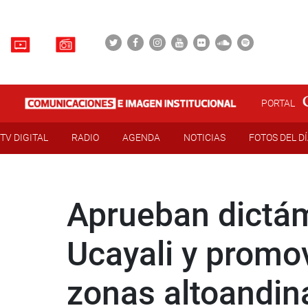
PORTAL
TV DIGITAL
RADIO
AGENDA
NOTICIAS
FOTOS DEL D
Aprueban dictám
Ucayali y promov
zonas altoandin