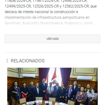
11808/2024-CR, 11961/2024-CR, 12498/2025-CR,
12499/2025-CR, 12526/2025-CR y 12562/2025-CR, que
declara de interés nacional la construcción e
implementación de infraestructura aeroportuaria en
Apurímac, Ayacucho, Huancavelica, Huánuco y Junín.
Los proyectos priorizados incluyen:
-Aeropuerto de Huanacopampa (Apurímac)
VER MÁS
-Aeródromo de Luisiana (Ayacucho)
-Aeropuerto Internacional Vilcashuamán (Ayacucho)
-Aeródromo Nororiente (Huancavelica)
RELACIONADOS
-Helipuerto y Aeropuerto Internacional de Huánuco
-Aeropuerto Internacional de Chanchamayo (Junín)
Mori Celis destacó que esta norma no genera gasto
inmediato, pero permite que estas obras sean
consideradas en el Programa Multianual de Inversiones
(Invierte.pe). Subrayó que regiones enteras sufren
aislamiento extremo, con viajes de 8 a 12 horas por
carretera y altos costos logísticos.