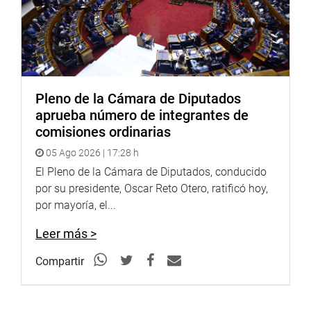
Zonas Económicas Especiales son motores de
descentralización y atraen inversión nacional y extranjera
sin generar costos fiscales, pues funcionan con capital
privado.
La ZEEP de Paracas se ubica en un punto estratégico
Pleno de la Cámara de Diputados
pues tiene acceso directo al Terminal Portuario General
aprueba número de integrantes de
San Martín, al Aeropuerto Internacional de Pisco y a la
comisiones ordinarias
Panamericana Sur, además de conectarse con los
05 Ago 2026 | 17:28 h
principales corredores económicos del sur y centro del
El Pleno de la Cámara de Diputados, conducido
país. Esto facilitará nuevas inversiones en manufactura,
por su presidente, Oscar Reto Otero, ratificó hoy,
agroindustria, pesca, minería y servicios.
por mayoría, el...
OFICINA DE COMUNICACIONES E IMAGEN
Leer más >
INSTITUCIONAL
Compartir