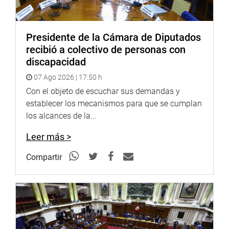
Recordó además que existe una fuerte demanda aérea,
como el crecimiento de 504.9% del tráfico en el
Presidente de la Cámara de Diputados
aeropuerto de Ayacucho entre 2010 y 2022. La medida
recibió a colectivo de personas con
fortalecerá la respuesta ante emergencias y dinamizará
discapacidad
las economías regionales.
07 Ago 2026 | 17:50 h
COMISIÓN DE PRODUCCIÓN
Con el objeto de escuchar sus demandas y
establecer los mecanismos para que se cumplan
Por su parte, la Comisión de Producción, Micro y Pequeña
los alcances de la...
Empresa y Cooperativas aprobó, por unanimidad, recibir
como segunda comisión dictaminadora el Proyecto de
Leer más >
Ley 13077/2025-CR, que declara de necesidad pública e
interés nacional la creación de la Zona Económica
Compartir
Especial Privada (ZEEP) en Paracas, provincia de Pisco.
El titular del grupo de trabajo, Raúl Huamán Coronado
(bancada FP) explicó que el objetivo central es promover
la inversión privada, la transformación productiva y la
generación de valor agregado en Ica. Recordó que las