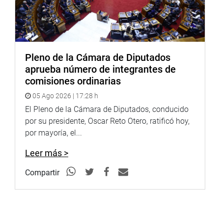
INHIBICIÓN
La comisión se inhibió de dictaminar los proyectos de ley
11463/2024-CR, 13168/2025-CR, 14190/2025-CR y
14235/2025-CR, que plantean la ley que actualiza la
Pleno de la Cámara de Diputados
escala del incentivo único CAFAE del Decreto Legislativo
aprueba número de integrantes de
276 para el trabajador administrativo del sector público a
comisiones ordinarias
nivel nacional.
05 Ago 2026 | 17:28 h
También, al Proyecto de Ley 13415/2025-CR, que propone
El Pleno de la Cámara de Diputados, conducido
la Ley que declara el 3 de diciembre de cada año como el
por su presidente, Oscar Reto Otero, ratificó hoy,
Día Nacional de la Ciberseguridad.
por mayoría, el...
OFICINA DE COMUNICACIONES E IMAGEN
Leer más >
INSTITUCIONAL
Compartir