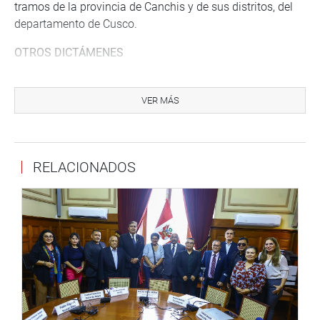
tramos de la provincia de Canchis y de sus distritos, del
departamento de Cusco.
OTROS DICTÁMENES
De otro lado, el grupo de trabajo aprobó el dictamen
recaído en los proyectos de ley 10893/2024-CR y
VER MÁS
02276/2021-CR, Ley que modifica la Ley 31145, Ley de
saneamiento físico-legal y formalización de predios
rurales a cargo de los gobiernos regionales, a fin de
RELACIONADOS
establecer requisitos y condiciones para la regularización
de derechos posesorios y crea un régimen especial para
zonas de frontera.
Además, el dictamen recaído en el Proyecto de Ley
13602/2025-CR, Ley que declara de interés público el
fortalecimiento y la mejora de la prestación de los
servicios de agua potable y saneamiento en la provincia
de Ambo, departamento de Huánuco.