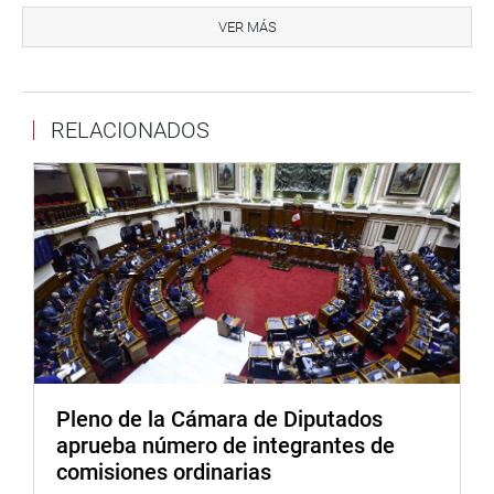
Portero, titular de la Comisión de Transportes, quien
VER MÁS
detalló que la propuesta busca la mejora y seguridad de
los aeropuertos en todo el país.
“Se tendría más seguridad del usuario nacional como
RELACIONADOS
internacional, incidiendo en un tráfico aéreo seguro (…) lo
que repercutirá en una mayor rentabilidad social y
económica, mejorar el servicio de turismo interno y
evitando paralizaciones como la del Aeropuerto
Internacional Jorge Chávez”, dijo.
En otro momento, pasó a un cuarto intermedio el proyecto
de decreto de archivo recaído en el Proyecto de Ley
10208/2024CR, que propone la transparencia en la
propiedad, financiamiento y actividades de los
prestadores de servicios de medios de comunicación.
Pleno de la Cámara de Diputados
aprueba número de integrantes de
OFICINA DE COMUNICACIONES E IMAGEN
comisiones ordinarias
INSTITUCIONAL