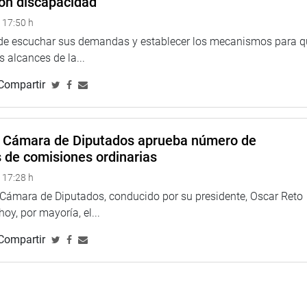
on discapacidad
 17:50 h
 de escuchar sus demandas y establecer los mecanismos para 
alización y Contraloría recibió a Leonardo Calderón Valdiviezo,
 alcances de la...
II, quien expuso la situación vinculada a la servidumbre
Compartir
ndante Noel.
rador público de Sunarp, quien informó sobre la inscripción
el Colegio de Obstetras del Perú.
a Cámara de Diputados aprueba número de
s de comisiones ordinarias
TUCIONAL
 17:28 h
a Cámara de Diputados, conducido por su presidente, Oscar Reto
 hoy, por mayoría, el...
Compartir