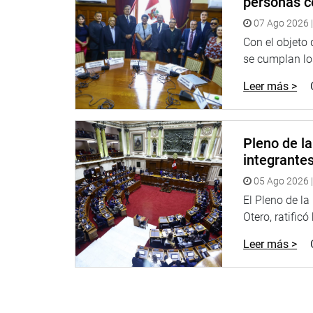
personas c
07 Ago 2026 |
EXPOSICIONES RECIBIDAS POR LA COMISIÓN
Con el objeto
En otro momento de la sesión, la Comisión de Fisc
se cumplan los
representante de Miami Beach Peruano – Etapa I y 
Leer más >
concedida por la Municipalidad Distrital de Coma
Además, a Manuel Cabrera Espinoza Chueca, procu
del Consejo Directivo o Junta Directiva Nacional d
Pleno de l
integrante
OFICINA DE COMUNICACIONES E IMAGEN INSTI
05 Ago 2026 |
El Pleno de l
Otero, ratificó
Leer más >