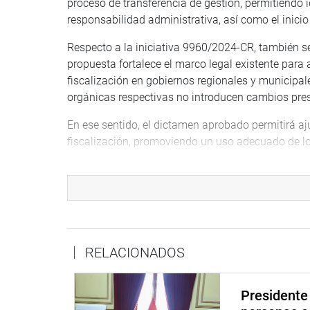
proceso de transferencia de gestión, permitiendo 
responsabilidad administrativa, así como el inicio
Respecto a la iniciativa 9960/2024-CR, también se
propuesta fortalece el marco legal existente para 
fiscalización en gobiernos regionales y municipale
orgánicas respectivas no introducen cambios pres
En ese sentido, el dictamen aprobado permitirá aju
fiscalización, promoviendo un uso adecuado de los
Estas mejoras contribuirán a prevenir actos de cor
patrimonio del Estado.
RECONSIDERACIÓN NO FUE APROBADA
En otro momento, la comisión decidió no aprobar l
RELACIONADOS
Ureña (bancada AP) respecto al predictamen del P
excepcional de trabajadores de la Contraloría que
El parlamentario sostuvo que el país requiere forta
Presidente 
que los profesionales comprendidos en la iniciat