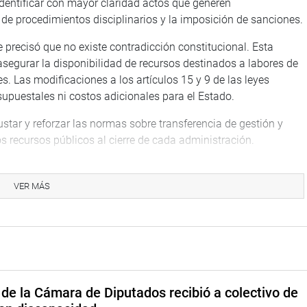
identificar con mayor claridad actos que generen
 de procedimientos disciplinarios y la imposición de sanciones.
 precisó que no existe contradicción constitucional. Esta
asegurar la disponibilidad de recursos destinados a labores de
s. Las modificaciones a los artículos 15 y 9 de las leyes
upuestales ni costos adicionales para el Estado.
star y reforzar las normas sobre transferencia de gestión y
 recursos públicos al cierre de cada administración.
rupción, aumentar la eficacia administrativa y proteger el
VER MÁS
a reconsideración planteada por el congresista Ilich López
royecto de Ley 12577, que proponía la reincorporación
 ingresaron por concurso público de méritos.
lecer la carrera pública con criterios meritocráticos y recordó
de la Cámara de Diputados recibió a colectivo de
iva ya habían superado concursos públicos.