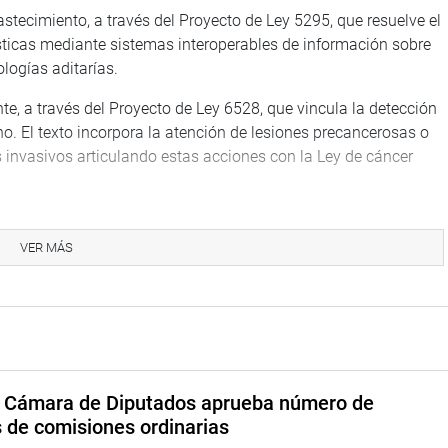
bastecimiento, a través del Proyecto de Ley 5295, que resuelve el
ísticas mediante sistemas interoperables de información sobre
logías aditarías.
te, a través del Proyecto de Ley 6528, que vincula la detección
. El texto incorpora la atención de lesiones precancerosas o
 invasivos articulando estas acciones con la Ley de cáncer
del sistema, a través del Proyecto de Ley 13336, que corrija las
rivado donde coberturas ofrecidas como integrales terminan
VER MÁS
ado bajo un criterio de responsabilidad fiscal y sanitaria que
rtalecimiento institucional de la gestión de la información.
e mantiene las tecnologías médicas dentro de los canales
a Cámara de Diputados aprueba número de
s de comisiones ordinarias
e al Congreso de la República lo que optimiza la transparencia y