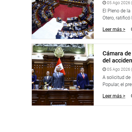
05 Ago 2026 |
el monitoreo de la política oncológica nacional.
El Pleno de l
KITS DE MEDICIÓN DE GLUCOSA
Otero, ratificó
Asimismo, se aprobó, con 18 votos a favor, el di
Leer más >
establece la entrega gratuita de kits de medición 
En el ámbito económico social, la diabetes mellit
del tratamiento, hospitalizaciones, las complicaci
Cámara de 
del accide
En ese sentido, la propuesta busca que los pacien
glucosa mediante el uso de glucómetros, tiras re
05 Ago 2026 |
de alteraciones glicémicas y a una mejor adheren
A solicitud d
Popular, el pr
Se advierte que el acceso oportuno a kits de tec
fundamental para el control integral de la diabetes
Leer más >
Desde una perspectiva clínica permite mejorar el 
que, desde el enfoque económico contribuye a dis
especializados y atención de complicaciones crón