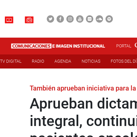
PORTAL
TV DIGITAL
RADIO
AGENDA
NOTICIAS
FOTOS DEL D
También aprueban iniciativa para la
Aprueban dictam
integral, contin