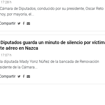
 17:28 h
a Cámara de Diputados, conducido por su presidente, Oscar Reto
 hoy, por mayoría, el...
ctamen recaído en el Proyecto de Ley 12904/2025-CR que
Compartir
de glucosa para pacientes con diabetes mellitus.
us genera consecuencias significativas debido al elevado costo
ones y pérdida de productividad laboral.
Diputados guarda un minuto de silencio por vícti
nte aéreo en Nazca
tes puedan realizar un monitoreo continuo de sus niveles de
activas y lancetas contribuyendo, así a una detección temprana
 17:07 h
cia al tratamiento médico.
e la diputada Mady Yonz Núñez de la bancada de Renovación
esidente de la Cámara...
nologías de monitoreo glucémico constituye una herramienta
 mellitus.
Compartir
control metabólico y prevenir complicaciones graves; mientras
minuir costos asociados a hospitalizaciones, tratamientos
icas.