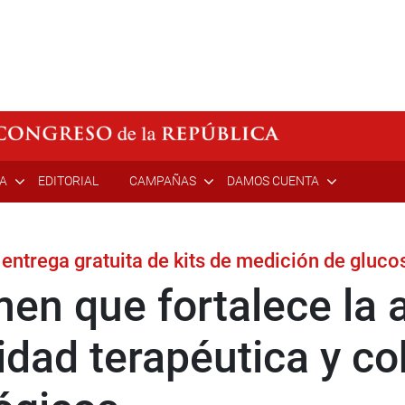
ÍA
EDITORIAL
CAMPAÑAS
DAMOS CUENTA
 entrega gratuita de kits de medición de gluco
en que fortalece la 
uidad terapéutica y c