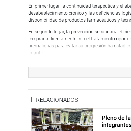
En primer lugar, la continuidad terapéutica y el a
desabastecimiento crónico y las deficiencias log
disponibilidad de productos farmacéuticos y tecno
En segundo lugar, la prevención secundaria eficien
temprana directamente con el tratamiento oportuno
premalignas para evitar su progresión ha estadios
infantil.
En tercer lugar, la mitigación de la fragmentación 
controversias comerciales en el aseguramiento p
siendo restringidas unilateralmente.
En ese sentido, el texto sustitutorio ha sido diseñ
considera en primer lugar:
RELACIONADOS
1) La sostenibilidad presupuestal, se prioriza el fo
2) Lo que corresponde a la seguridad sanitaria, s
Pleno de l
institucionales.
integrante
3) Se incorpora la obligación de remitir un inform