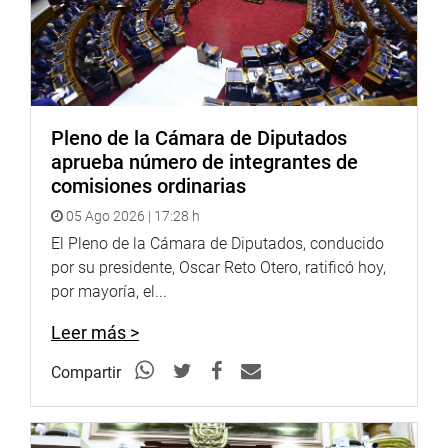
Una vez aprobada en forma unánime, el presidente de la
comisión invitó a participar a la secretaria general de la
Federación Peruana de Medicina Humana, Ethel
Rodríguez López, quien agradeció esta decisión y dijo que
se trata de un hecho histórico, que esperaban desde hace
más de 20 años.
Pleno de la Cámara de Diputados
aprueba número de integrantes de
CAMBIAN MODALIDAD
comisiones ordinarias
De otro lado, también en forma unánime, el grupo de
05 Ago 2026 | 17:28 h
trabajo, que preside Saavedra Casternoque, aprobó la
El Pleno de la Cámara de Diputados, conducido
iniciativa de ley que plantea autorizar de manera única y
por su presidente, Oscar Reto Otero, ratificó hoy,
excepcional, ante la emergencia sanitaria, el cambio de
por mayoría, el...
categoría del personal suboficial que haya efectuado
funciones de profesionales de armas o de servicios en la
Leer más >
sanidad de la Policía Nacional del Perú (PNP).
Compartir
La propuesta es del periodo parlamentario 2020-2021 y
actualizada para el presente 2021-2026. Propone
otorgarle el grado que por tiempo de servicios y periodo