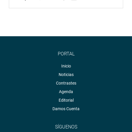
representantes de Global Smile Foundation, organización
internacional sin fines de lucro, dedicada a la realización
de campañas de cirugías gratuitas de labio leporino en
países en desarrollo.
OFICINA DE COMUNICACIONES
PORTAL
Inicio
Noticias
Contrastes
Agenda
Editorial
Damos Cuenta
SÍGUENOS