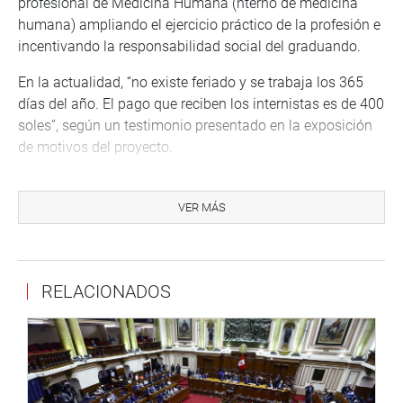
profesional de Medicina Humana (nterno de medicina
humana) ampliando el ejercicio práctico de la profesión e
incentivando la responsabilidad social del graduando.
En la actualidad, “no existe feriado y se trabaja los 365
días del año. El pago que reciben los internistas es de 400
soles”, según un testimonio presentado en la exposición
de motivos del proyecto.
La iniciativa no configura una disposición presupuestal
expresa ni de ejecución de gasto. Su aplicación se
VER MÁS
financia con cargo a los presupuestos institucionales de
las entidades públicas y privadas que celebren los
convenios de prácticas, sin demandar recursos
RELACIONADOS
adicionales al Tesoro Público.
Los congresistas Jéssica Córdova Lobatón (Avanza País),
Elva Julón Irigoin (APP), entre otros, saludaron la
propuesta por considerarla justa y necesaria.