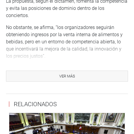
La propuesta, según el dictamen, fomenta la competencia
y evita las posiciones de dominio dentro de los
conciertos.
No obstante, se afirma, “los organizadores seguirán
obteniendo ingresos por la venta interna de alimentos y
bebidas, pero en un entorno de competencia abierta, lo
que incentivará la mejora de la calidad, la innovación y
los precios justos”.
La medida, define el documento, “fortalece el rol del
Indecopi como autoridad en materia de consumo,
VER MÁS
dotándolo de una norma expresa que clarifica su
competencia fiscalizadora y le permite actuar
preventivamente, reduciendo los costos de litigio y
RELACIONADOS
procedimientos sancionadores”.
La congresista Adriana Tudela Gutiérrez (bancada AvP)
sostuvo durante el debate que “mantenía su posición de
que esta medida atenta contra la libertad de empresa y la