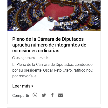
libertad de contratación; la medida va a tener un impacto
en el precio que van a pagar los consumidores. Además
que de que debía precisarse algunos conceptos”.
CUARTO INTERMEDIO
Con el objeto de realizar precisiones en los conceptos y
Pleno de la Cámara de Diputados
alcances, y luego de amplios debates, la presidencia de la
aprueba número de integrantes de
comisión aceptó ingresar a un cuarto intermedio dos
comisiones ordinarias
iniciativas.
05 Ago 2026 | 17:28 h
El primero es el recaído en el Proyecto de Ley 4621/2022-
El Pleno de la Cámara de Diputados, conducido
CR que, con texto sustitutorio, propone la Ley que
por su presidente, Oscar Reto Otero, ratificó hoy,
establece normas para la publicidad, promoción y
por mayoría, el...
patrocinio de sucedáneos de la leche materna y otros
alimentos infantiles.
Leer más >
La principal crítica fue planteada por el congresista
Compartir
Ernesto Bustamante Donayre (bancada FP), quien afirmó
que la propuesta va más allá de promover la lactancia