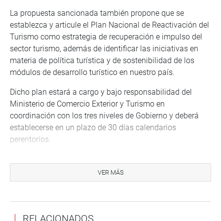
La propuesta sancionada también propone que se
establezca y articule el Plan Nacional de Reactivación del
Turismo como estrategia de recuperación e impulso del
sector turismo, además de identificar las iniciativas en
materia de política turística y de sostenibilidad de los
módulos de desarrollo turístico en nuestro país.
Dicho plan estará a cargo y bajo responsabilidad del
Ministerio de Comercio Exterior y Turismo en
coordinación con los tres niveles de Gobierno y deberá
establecerse en un plazo de 30 días calendarios
perentorios.
Así también dispone que se faculte a los gobiernos
regionales y locales, en el marco de su autonomía y
VER MÁS
competencia, la asignación de hasta el 10 % de sus
recursos provenientes del canon minero para la
promoción de proyectos turísticos locales y la
RELACIONADOS
priorización de proyectos de infraestructura.