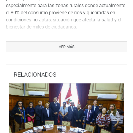
especialmente para las zonas rurales donde actualmente
el 80% del consumo proviene de ríos y quebradas en
condiciones no aptas, situación que afecta la salud y el
bienestar de miles de ciudadanos.
Salhuana Cavides precisó que esta megaobra permitiría
un “desarrollo explosivo” de la agricultura, la agroindustria
VER MÁS
y la actividad ganadera, dada la creciente demanda de
alimentos y productos regionales en el sur del país, Lima
y el mercado internacional.
RELACIONADOS
“Madre de Dios ha experimentado un notable crecimiento
en los últimos 15 años gracias a la Carretera
Interoceánica, atrayendo a miles de familias que han
encontrado en esta región un territorio fértil para
establecer sus hogares y actividades productivas”,
remarcó.
OFICINA DE COMUNICACIONES E IMAGEN