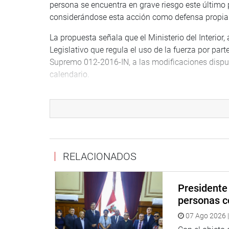
persona se encuentra en grave riesgo este último 
considerándose esta acción como defensa propia
La propuesta señala que el Ministerio del Interior
Legislativo que regula el uso de la fuerza por part
Supremo 012-2016-IN, a las modificaciones dispue
calendario.
La congresista Adriana Tudela Gutiérrez (Avanza 
Interno, Desarrollo Alternativo y Lucha contra las
armas de fuego en casos de flagrante delito.
“La propuesta normativa tiene por finalidad dotar a
necesario frente a situaciones límite o de extrem
RELACIONADOS
expresó.
Los congresistas Jorge Montoya Manrique (HD), S
Presidente 
coincidieron que las herramientas que se les va a
personas c
manera más decidida facilitando la lucha contra 
07 Ago 2026 |