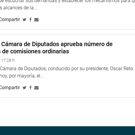
TUCIONAL
 de escuchar sus demandas y establecer los mecanismos para 
 alcances de la...
Compartir
a Cámara de Diputados aprueba número de
s de comisiones ordinarias
 17:28 h
a Cámara de Diputados, conducido por su presidente, Oscar Reto
 hoy, por mayoría, el...
Compartir