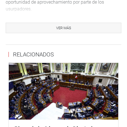
oportunidad de aprovechamiento por parte de los
usurpadores.
La propuesta de ley modifica el artículo 290 del Código
Civil, Decreto Legislativo 295, con el cual se otorga
VER MÁS
mejores condiciones para que el propietario pueda ejercer
su derecho a la defensa posesoria extrajudicial.
Asimismo, otorga la posibilidad de que la Policía
RELACIONADOS
Nacional del Perú evalúe idóneamente su participación,
según el análisis del marco normativo de la propuesta.
CUARTO INTERMEDIO
De otro lado, la comisión decidió enviar a un cuarto
intermedio para un mayor estudio, a pedido de la
congresista Gladys Echaíz (HyD), el predictamen recaído
en el Proyecto de Ley 1502/2021- CR, que con texto
sustitutorio propone la Ley que regula la libertad
anticipada establecida en el artículo 491 del Código
Procesal Penal, Decreto Legislativo 957.