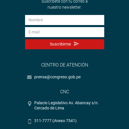
Suscríbete con tu correo a
propone eliminar la comparecencia para imponer prisión
nuestro newsletter.
preventiva para procesados por sicariato y extorsión.
OFICINA DE COMUNICACIONES E IMAGEN
INSTITUCIONAL
Suscribirme
CENTRO DE ATENCIÓN
prensa@congreso.gob.pe
CNC
Palacio Legislativo Av. Abancay s/n.
Cercado de Lima
311-7777 (Anexo 7541)