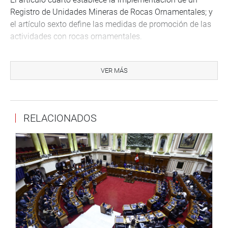
Registro de Unidades Mineras de Rocas Ornamentales; y
el artículo sexto define las medidas de promoción de las
actividades con rocas ornamentales.
Además, en el artículo octavo se dice que toda actividad
extractiva y de procesamiento de rocas ornamentales
VER MÁS
debe cumplir las normas ambientales vigentes; el artículo
nueve propone prohibiciones; y el décimo propone la
consulta previa obligatoria en zonas donde corresponda y
RELACIONADOS
conforme a la normativa vigente sobre la materia.
OFICINA DE COMUNICACIONES E IMAGEN
INSTITUCIONAL