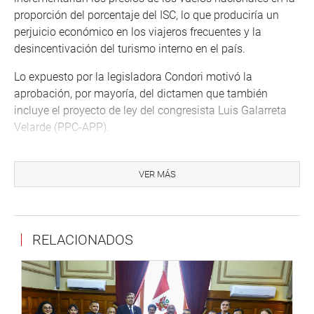
proporción del porcentaje del ISC, lo que produciría un
perjuicio económico en los viajeros frecuentes y la
desincentivación del turismo interno en el país.
Lo expuesto por la legisladora Condori motivó la
aprobación, por mayoría, del dictamen que también
incluye el proyecto de ley del congresista Luis Galarreta
Velarde (PPC-APP).
Dictamen favorable sobre mecenazgo
VER MÁS
La Comisión de Economía rechazó el dictamen que
recomendaba el archivamiento del proyecto de Ley de
Mecenazgo y Promoción Deportiva y aprobó que se
dictamine favorablemente para ser votado en la sesión
RELACIONADOS
del 9 de diciembre.
La parlamentaria Leyla Chihuán Ramos (FP), al sustentar
su propuesta, explicó que el proyecto tiene por objeto
promover el mecenazgo o patrocinio de las personas