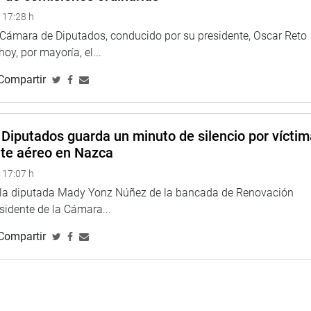
ional”, manifestó el titular de ese grupo de trabajo, legislador
 17:28 h
a Cámara de Diputados, conducido por su presidente, Oscar Reto
 hoy, por mayoría, el...
 Congreso aprobó, en primera votación, la iniciativa en mención
a votación de acuerdo con los plazos legislativos previstos
Compartir
Diputados guarda un minuto de silencio por vícti
nte aéreo en Nazca
 17:07 h
e la diputada Mady Yonz Núñez de la bancada de Renovación
esidente de la Cámara...
Compartir