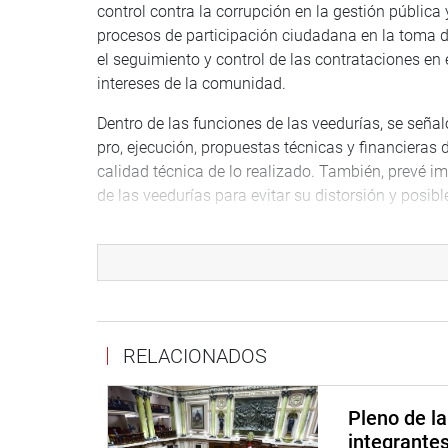
control contra la corrupción en la gestión pública 
procesos de participación ciudadana en la toma de
el seguimiento y control de las contrataciones en 
intereses de la comunidad.
Dentro de las funciones de las veedurías, se seña
pro, ejecución, propuestas técnicas y financieras 
calidad técnica de lo realizado. También, prevé 
de las veedurías para evitar su distorsión y posibl
Un aspecto para precisar es que los veedores ciud
programas, proyectos o contratos objeto de la vee
informes bimestrales de forma obligatoria y dirigid
de control institucional, así como también los as
autoridades, entre otros lineamientos de trabajo p
RELACIONADOS
“Cualquier ciudadano puede constituir veedurías
contener los datos completos de sus integrantes, el 
Pleno de l
De igual forma, el acta de constitución debe pone
integrante
quien llevará un registro de veedurías ciudadanas 