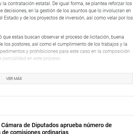
y la contratación estatal. De igual forma, se plantea reforzar los
 decisiones, en la gestión de los asuntos que lo involucran en
el Estado y de los proyectos de inversión, así como velar por los
ló que estas buscan observar el proceso de licitación, buena
de los postores, así como el cumplimiento de los trabajos y la
impedimentos y prohibiciones para este caso en la composición
e parcialidad en este proceso.
adanos están prohibidos de retrasar, impedir o suspender los
duría. Además, la norma también prevé la labor de los
VER MÁS
a a la Contraloría General, a través de sus respectivas oficinas
pectos relacionados a la colaboración y coordinación con las
ara este caso.
 ciudadanas mediante un acta de constitución que debe
objeto de la vigilancia, la jurisdicción o el lugar de residencia.
a Cámara de Diputados aprueba número de
rse en conocimiento de la Contraloría General de la República,
s de comisiones ordinarias
con carácter constitutivo, entre otros aspectos que regulan