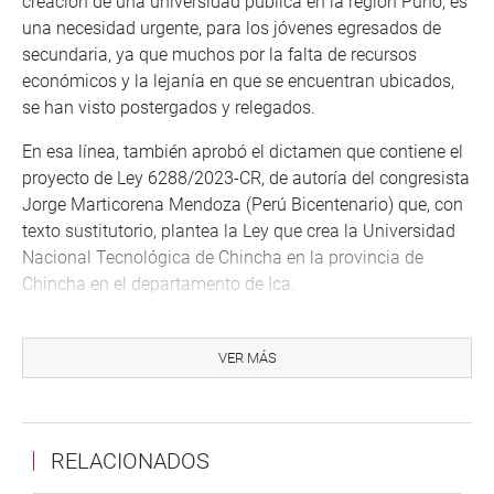
creación de una universidad pública en la región Puno, es
una necesidad urgente, para los jóvenes egresados de
secundaria, ya que muchos por la falta de recursos
económicos y la lejanía en que se encuentran ubicados,
se han visto postergados y relegados.
En esa línea, también aprobó el dictamen que contiene el
proyecto de Ley 6288/2023-CR, de autoría del congresista
Jorge Marticorena Mendoza (Perú Bicentenario) que, con
texto sustitutorio, plantea la Ley que crea la Universidad
Nacional Tecnológica de Chincha en la provincia de
Chincha en el departamento de Ica.
El legislador señaló que su planteamiento tiene como
finalidad brindar acceso a la educación, dando
VER MÁS
herramientas educativas, basadas en la ciencia,
tecnología, innovación y desarrollo, logrando así generar
profesionales de calidad, que aporten al desarrollo de su
RELACIONADOS
departamento y del país posibilitando también
intercambios académicos, comerciales, laborales con