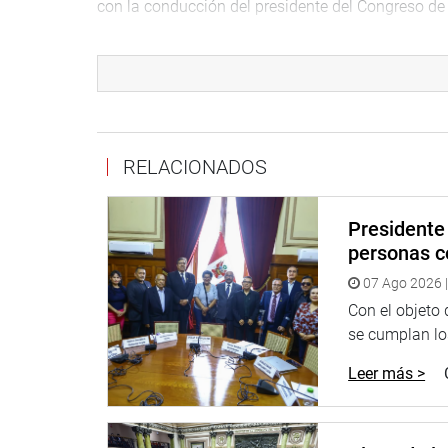
con la conducción del presidente del Congreso de 
La presidenta de la Comisión Agraria, Gladys And
institucionalidad de ese sector para el cuidado de
mundial. Anotó que para lograr su progreso y des
camélidos, cuya carne también es consumida esp
Huancavelica y otras regiones.
RELACIONADOS
Subrayó que el Ministerio de Agricultura deberá pl
protección e industrialización de la fibra de lan
Presidente 
campesinos peruanos.
personas c
Por su parte Horacio Zeballos (No-a) dijo que la e
07 Ago 2026 |
bendición de la naturaleza; sin embargo, han sido
Con el objeto
realizar una adecuada estrategia para el desarrol
se cumplan los
Dijo que hay gran cantidad de vicuñas y alpacas en
Leer más >
porque es una riqueza propia del país. Señaló que p
involucrados en la crianza de estos anímales do
Benicio Ríos (APP) señaló que hay más de un mill