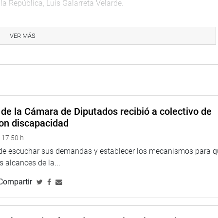
la República, Luis Galarreta Velarde.
rade Salguero (FP), sostuvo que es de gran importancia la
 estos animales, cuya fibra de lana es reconocida a nivel
VER MÁS
arrollo es necesario adoptar medidas de preservación de los
ecialmente en Puno, Cusco, Arequipa, Ayacucho, Apurímac,
anificar todo lo relacionado a la crianza de los camélidos, su
a que producen, bajo el cuidado de más de un millón y medio de
de la Cámara de Diputados recibió a colectivo de
on discapacidad
xistencia de la llama, vicuña, alpaca y huanaco es una
 17:50 h
 mal cuidados a través del tiempo. Consideró que se tiene que
 de escuchar sus demandas y establecer los mecanismos para 
lo de la crianza de los camélidos sudamericanos.
 alcances de la...
 el territorio nacional que requieren del cuidado de todos,
Compartir
ara ello se requiere de la participación de las instituciones
mésticos, cuya lana es reconocida mundialmente.
ón y medio de peruanos que se dedican a la crianza de los