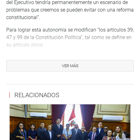
del Ejecutivo tendría permanentemente un escenario de
problemas que creemos se pueden evitar con una reforma
constitucional”.
Para lograr esta autonomía se modifican “los artículos 39,
47 y 99 de la Constitución Política”, tal como se define en
su artículo único.
El artículo 47 establece que la “defensa de los intereses
del Estado está a cargo de la Procuraduría General del
VER MÁS
Estado, organismo constitucional autónomo que
encabeza el Sistema Nacional de Defensa Jurídica del
Estado”.
RELACIONADOS
“El procurador general del Estado es elegido por el
Congreso, con el voto a favor de los dos tercios del
número legal de congresistas, para un período de cinco
años. Corresponde al Congreso su remoción por falta
grave”.