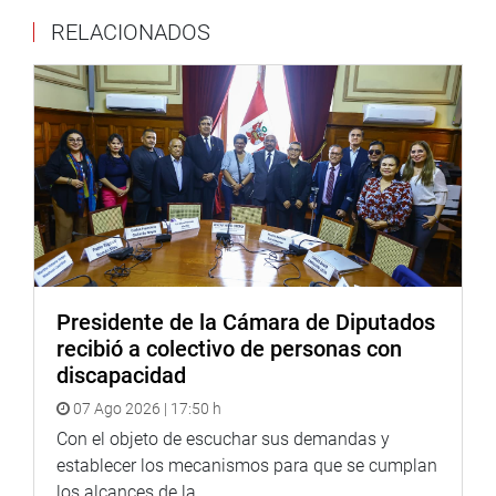
“anonimización”, que es el nombre correcto”.
RELACIONADOS
Asimismo, expresó Elva Julón Irigoín, se retiró la
modificación del artículo 5 “porque resulta inconveniente,
entre otras razones, porque se podría poner en riesgo los
datos personales y la integridad de la información del
paciente”.
OFICINA DE COMUNICACIONES
Presidente de la Cámara de Diputados
recibió a colectivo de personas con
discapacidad
07 Ago 2026 | 17:50 h
Con el objeto de escuchar sus demandas y
establecer los mecanismos para que se cumplan
los alcances de la...