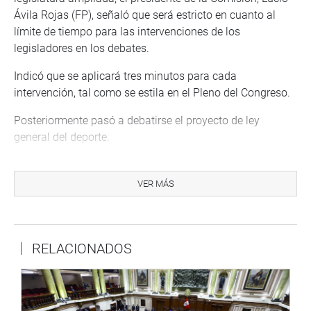
Ávila Rojas (FP), señaló que será estricto en cuanto al
límite de tiempo para las intervenciones de los
legisladores en los debates.
Indicó que se aplicará tres minutos para cada
intervención, tal como se estila en el Pleno del Congreso.
Posteriormente pasó a debatirse el proyecto de ley
general del deporte.
PRENSA CONGRESO
VER MÁS
Puede encontrar más información en nuestra página web
y redes sociales.
http://www.congreso.gob.pe/
RELACIONADOS
Facebook:
https://www.facebook.com/congresoperu
Twitter:
https://twitter.com/congresoperu
Youtube:
http://www.youtube.com/congresoperu