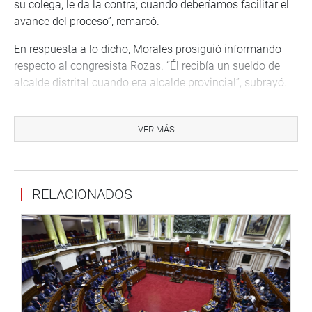
su colega, le da la contra; cuando deberíamos facilitar el
avance del proceso”, remarcó.
En respuesta a lo dicho, Morales prosiguió informando
respecto al congresista Rozas. “Él recibía un sueldo de
alcalde distrital cuando era alcalde provincial”, subrayó.
Luego del debate se prosiguió con la votación, en la cual
los parlamentarios Daniel Salaverry (FP), Edmundo del
VER MÁS
Águila (AP), Octavio Salazar (FP), Wuilian Monterola (FP),
Carlos Tubino (FP) y Javier Villavicencio (FP) votaron a
favor de la admisibilidad y Humberto Morales en contra.
RELACIONADOS
Finalmente, el presidente de la comisión informó que
dentro de los próximos tres días hábiles se citará a Rozas
para su derecho a defensa y en esa sesión se tomará en
cuenta su allanamiento. (MCGH)
CENTRO DE NOTICIAS
PRENSA-CONGRESO 29-5-18