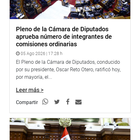
Puede encontrar más información en nuestra página web
y redes sociales.
Heraldo: goo.gl/Ty5Tto
Pleno de la Cámara de Diputados
Portal:
http://www.congreso.gob.pe/
aprueba número de integrantes de
Facebook:
https://goo.gl/s5t7XN
comisiones ordinarias
Twitter:
https://goo.gl/iMywRR
05 Ago 2026 | 17:28 h
YouTube:
https://goo.gl/VBXBNk
El Pleno de la Cámara de Diputados, conducido
Radio: goo.gl/hMwTg1
por su presidente, Oscar Reto Otero, ratificó hoy,
fotografia.congreso.gob.pe
por mayoría, el...
Leer más >
Compartir