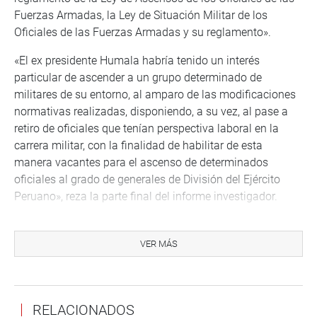
Fuerzas Armadas, la Ley de Situación Militar de los
Oficiales de las Fuerzas Armadas y su reglamento».
«El ex presidente Humala habría tenido un interés
particular de ascender a un grupo determinado de
militares de su entorno, al amparo de las modificaciones
normativas realizadas, disponiendo, a su vez, al pase a
retiro de oficiales que tenían perspectiva laboral en la
carrera militar, con la finalidad de habilitar de esta
manera vacantes para el ascenso de determinados
oficiales al grado de generales de División del Ejército
Peruano», reza la parte final del informe investigador.
«En los primeros años de gobierno del ex presidente
Ollanta Humala se dio el nombramiento como
VER MÁS
Comandante General del Ejército Peruano de Víctor
Ripalda y Ricardo Moncada, quienes serían del entorno
muy cercano del ex asesor Adrián Villafuerte, al ser
RELACIONADOS
miembros de la promoción 77 del Ejército Peruano,