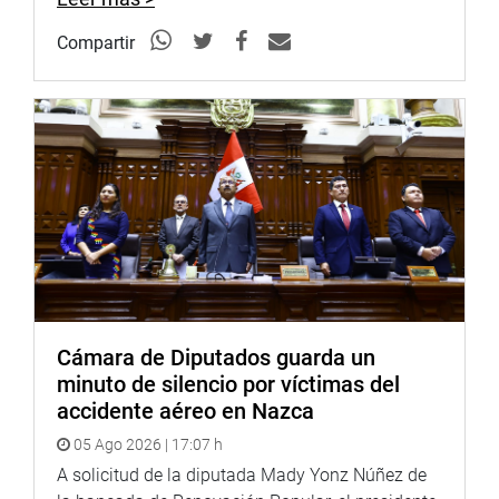
y redes sociales.
Compartir
http://www.congreso.gob.pe/
Facebook:
https://www.facebook.com/congresoperu
Twitter:
https://twitter.com/congresoperu
Youtube:
http://www.youtube.com/congresoperu
Soundcloud:
https://soundcloud.com/radiocongreso
Cámara de Diputados guarda un
minuto de silencio por víctimas del
accidente aéreo en Nazca
05 Ago 2026 | 17:07 h
A solicitud de la diputada Mady Yonz Núñez de