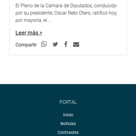
fref=ts
El Pleno de la Cámara de Diputados, conducido
Twitter:
https://twitter.com/congresoperu
por su presidente, Oscar Reto Otero, ratificó hoy,
<
https://twitter.com/congresoperu
>
por mayoría, el...
Youtube:
http://www.youtube.com/congresoperu
Leer más >
<
http://www.youtube.com/congresoperu
>
Soundcloud:
https://soundcloud.com/radiocongreso
Compartir
<
https://soundcloud.com/radiocongreso
>
Sistema de Archivo Fotográfico (SAF):
http://www4.congreso.gob.pe/fotografia.asp
PORTAL
Inicio
Noticias
Contrastes