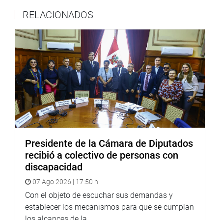
rendimiento, compensaciones, capacitación y relaciones
RELACIONADOS
humanas, en el marco de las normas del régimen laboral
de la actividad privada.
También, precisa que por resolución del Superintendente
de Banca, Seguros y Administradoras Privadas de Fondo
de Pensiones, aprueba la política de gestión de recursos
humanos que comprende su planificación, organización
interna, régimen disciplinario, así como la gestión del
empleo, rendimiento, compensaciones, capacitación y
relaciones humanas, en el marco de las normas del
régimen laboral de la actividad privada.
Presidente de la Cámara de Diputados
El sustento del dictamen estuvo a cargo de la presidenta
recibió a colectivo de personas con
de la Comisión de Economía, Banca, Finanzas e
discapacidad
Inteligencia Financiera, Mercedes Aráoz, quien dijo que de
07 Ago 2026 | 17:50 h
acuerdo a las normas constitucionales y el bloque de
constitucionalidad, en el caso del BCR y SBS, el régimen
Con el objeto de escuchar sus demandas y
laboral de sus trabajadores no es el régimen general del
establecer los mecanismos para que se cumplan
sector público, sino el privado y la función directriz como
los alcances de la...