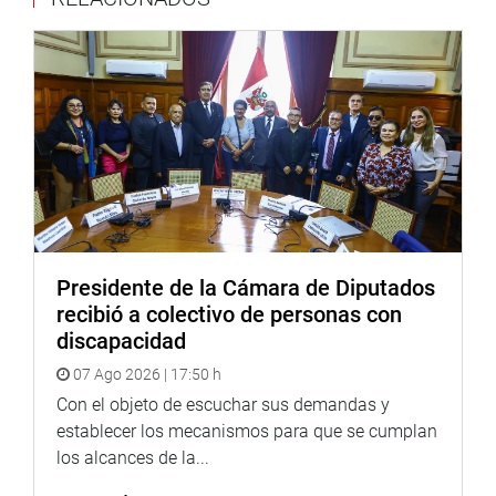
LEY UNIVERSITARIA
También fue aprobado, en forma unánime, el dictamen
recaído en varios proyectos de ley que propone establecer
beneficios laborales para el docente ordinario, para lo
cual plantea la modificación de la Ley N.° 30220, Ley
Universitaria.
De acuerdo con el dictamen elaborado por la comisión,
los docentes podrán gozar de una serie de derechos,
como una CTS equivalente al 100 % de su remuneración
Presidente de la Cámara de Diputados
mensual al momento del cese, con lo cual duplica lo que
recibió a colectivo de personas con
rige en la actualidad.
discapacidad
Asimismo, propone una asignación por tiempo de
07 Ago 2026 | 17:50 h
servicios equivalente a dos remuneraciones mensuales al
Con el objeto de escuchar sus demandas y
cumplir 25 años de servicios y una asignación económica
establecer los mecanismos para que se cumplan
equivalente a tres remuneraciones al cumplir los 30 años.
los alcances de la...
En el caso de luto y sepelio, el docente ordinario podrá