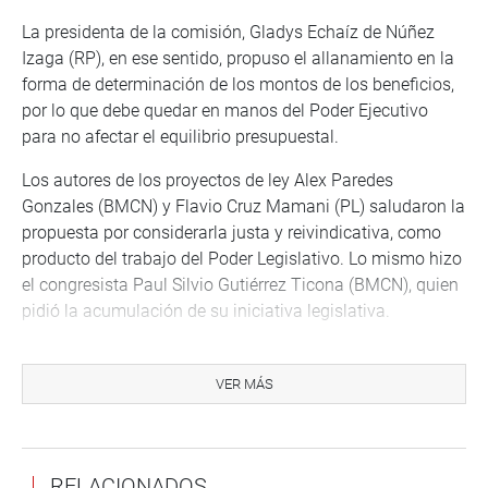
La presidenta de la comisión, Gladys Echaíz de Núñez
Izaga (RP), en ese sentido, propuso el allanamiento en la
forma de determinación de los montos de los beneficios,
por lo que debe quedar en manos del Poder Ejecutivo
para no afectar el equilibrio presupuestal.
Los autores de los proyectos de ley Alex Paredes
Gonzales (BMCN) y Flavio Cruz Mamani (PL) saludaron la
propuesta por considerarla justa y reivindicativa, como
producto del trabajo del Poder Legislativo. Lo mismo hizo
el congresista Paul Silvio Gutiérrez Ticona (BMCN), quien
pidió la acumulación de su iniciativa legislativa.
“Yo quisiera que le digan al presidente (Pedro Castillo)
que todos los proyectos que se convierten en ley en
VER MÁS
beneficio de los derechos de los docentes, salen del
Congreso en su integridad”, dijo por su parte el
parlamentario Roberto Chiabra León (APP).
RELACIONADOS