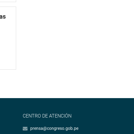
mas
CENTRO DE ATENCIÓN
prensa@congreso.gob.pe