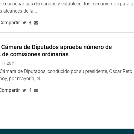
o para los pueblos de las comunidades nativas. Creo que
 de escuchar sus demandas y establecer los mecanismos para 
líticas públicas realmente funcionen”, sostuvo.
 alcances de la...
Compartir
 Cerrón Rojas, señaló que la Amazonía constituye el corazón y
, subrayó tras recordar que este Congreso se ha
a Cámara de Diputados aprueba número de
randes mayorías. Hay un proyecto de ley que puede resolver los
s de comisiones ordinarias
net y aeropuertos y será posible con la descentralización”,
 17:28 h
a Cámara de Diputados, conducido por su presidente, Oscar Reto
 alcalde provincial de Maynas, Germán Chong Ríos y el
 hoy, por mayoría, el...
ge Linares Peña.
Compartir
TUCIONAL