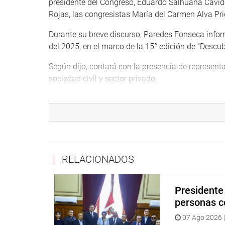
presidente del Congreso, Eduardo Salhuana Cavid
Rojas, las congresistas María del Carmen Alva Pri
Durante su breve discurso, Paredes Fonseca inform
del 2025, en el marco de la 15° edición de “Desc
Según dijo, contará con la presencia de representan
sociedad civil y sector privado.
“La agenda incluirá conferencias sobre biodiversid
cultural. Este evento busca reconocer los valores 
expresó, según detalló la congresista Paredes Fo
Destacó la promulgación de la Ley 32253, que bus
Estado y la ciudadanía con su desarrollo sostenib
RELACIONADOS
“La Amazonía es clave para la identidad y el futur
preservarla y promover su desarrollo con respeto 
Presidente 
personas c
Por su parte, el presidente del Congreso, Eduardo 
07 Ago 2026 |
unidad y que son los sectores menos favorecidos