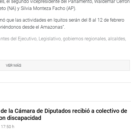
es, el segundo vicepresidente del Parlamento, Waldemar Cerrón
eto (NA) y Silvia Monteza Facho (AP).
ó que las actividades en Iquitos serán del 8 al 12 de febrero
ubriéndonos desde el Amazonas”.
tes del Ejecutivo, Legislativo, gobiernos regionales, alcaldes,
ad, turismo sostenible, desarrollo tecnológico y patrimonio
ambientales, científicos y culturales del bioma amazónico”,
VER MÁS
nseca.
ca viabilizar la Amazonía y fortalecer el compromiso del
le.
o del Perú y con esta ley, reiteramos nuestro deber de
a sus comunidades y su biodiversidad”, señaló.
de la Cámara de Diputados recibió a colectivo de
on discapacidad
Salhuana Cavides, dijo que un déficit en la Amazonía es la
 17:50 h
 por el Estado. “Todos sabemos que la Amazonía tiene que