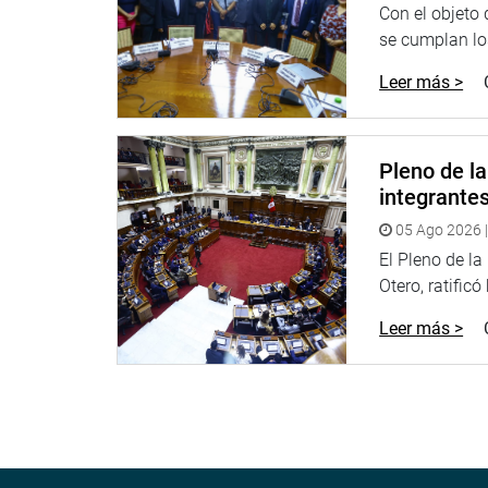
protegerse, a fin de generar recursos y desarroll
Con el objeto
tenemos que hablar con sinceridad para que las po
se cumplan los
Leer más >
El segundo vicepresidente del Congreso, Waldemar
pensamiento del hombre amazónico.
“Refirmamos nuestro compromiso por la Amazonía”
Pleno de l
caracterizado por aprobar leyes en favor de las g
integrante
problemas de la Amazonía, puentes carretera, inter
indicó.
05 Ago 2026 |
El Pleno de l
La actividad, también contó con la presencia del
Otero, ratificó
coordinador de la Asociación Iquitos Cultural, Jor
Leer más >
OFICINA DE COMUNICACIONES E IMAGEN INSTI