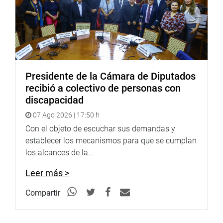
Twitter: https://twitter.com/congresoperu
Youtube: http://www.youtube.com/congresoperu
Presidente de la Cámara de Diputados
PRENSA-CONGRESO*
recibió a colectivo de personas con
Puede encontrar más información en nuestra página web
discapacidad
y redes sociales.
07 Ago 2026 | 17:50 h
Con el objeto de escuchar sus demandas y
http://www.congreso.gob.pe/
establecer los mecanismos para que se cumplan
Facebook:https://www.facebook.com/congresodelarepublica
los alcances de la...
fref=ts
Leer más >
<https://www.facebook.com/congresodelarepublicadelperu?
fref=ts>
Compartir
Twitter:https://twitter.com/congresoperu<https://twitter.com