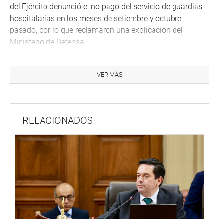
del Ejército denunció el no pago del servicio de guardias
hospitalarias en los meses de setiembre y octubre
pasado, por lo que reclamaron una explicación del
Ministerio de Defensa.
Por su parte, Lourdes Alcorta pidió que se conmine a la
jefa de la OCMA, Ana María Aranda, para que se presente
VER MÁS
ante la Comisión para explicar el caso de los jueces que
liberan a narcotraficantes, pues, dijo, ha desistido de
acudir hasta en tres oportunidades argumentando “que
RELACIONADOS
no tiene tiempo”.
En tanto, Salgado reiteró su pedido para que el ministro
del Interior, José Pérez Guadalupe, informe sobre la
construcción del hospital en la zona del VRAEM, solicitud
que el ministro se comprometió a entregar hace unos
meses.
Por su parte, Manuel Merino de Lama (AP-FA) denunció
que los pescadores peruanos siguen sufriendo actos de