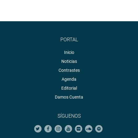
Youtube:http://www.youtube.com/congresoperu
<http://www.youtube.com/congresoperu>
Soundcloud:https://soundcloud.com/radiocongreso
<https://soundcloud.com/radiocongreso>
PORTAL
Inicio
Noticias
Contrastes
Agenda
Editorial
Damos Cuenta
SÍGUENOS