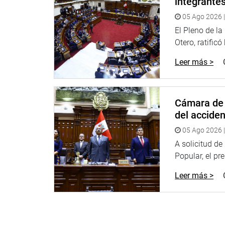
integrante
Al respecto, la legisladora Palacios Huamán, mos
05 Ago 2026 |
problemática social que viene perjudicando a mil
El Pleno de l
como a las comunidades campesinas.
Otero, ratificó
Solicitó, también, a los funcionarios en mención c
Leer más >
situación y evitar, a futuro conflicto social, alg
“Vamos a seguir trabajando y vigilando de cerca es
participación de los funcionarios para ayudar a s
Cámara de 
salida rápida e integral sin perjudicar a las partes
del accide
También participaron Claudio Mayhuire, Nemesio R
05 Ago 2026 |
diversas organizaciones vecinales del distrito de
A solicitud d
problemática de formalización y posesión de los 
Popular, el pr
vinculados a este caso.
Leer más >
OFICINA DE COMUNICACIONES E IMAGEN INSTI