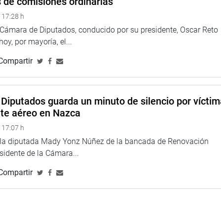
s de comisiones ordinarias
tró su disposición para buscar una solución a dicha
 17:28 h
es de pobladores organizados en diversas asociaciones, así
a Cámara de Diputados, conducido por su presidente, Oscar Reto
 hoy, por mayoría, el...
oordinar institucionalmente a fin de ayudar a solucionar dicha
Compartir
uno, toda vez que este caso data de hace muchos años.
te caso para evitar conflictos sociales y agradecer la
olucionar la problemática dada a conocer que requiere una
Diputados guarda un minuto de silencio por vícti
”, manifestó.
nte aéreo en Nazca
aya, Ítalo Mendoza, Margot Inca, entre otros dirigentes de
 17:07 h
 Punta Hermosa, quienes también solicitaron soluciones a la
e la diputada Mady Yonz Núñez de la bancada de Renovación
terrenos que actualmente ocupan, entre otros aspectos
esidente de la Cámara...
Compartir
TUCIONAL