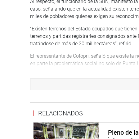
Al respecto, el funcionario de la SBN, manifestó l
caso, señalando que en la actualidad existen ter
miles de pobladores quienes exigen su reconocimie
“Existen terrenos del Estado ocupados que tienen 
terrenos y partidas registrarles consignados ante 
tratándose de más de 30 mil hectáreas”, refirió.
El representante de Cofopri, señaló que existe l
en parte la problemática social no solo de Punta 
Sobre los temas en Punta Hermosa, sostuvo que es
titularidad de los predios en cuestión, que permit
zona denominada Pampapacta, toda vez que existi
terrenos.
El representante de la SUNARP, manifestó que ex
RELACIONADOS
Hermosa, que para dar una salida a sus pedidos de
diagnósticos de las áreas a ser otorgadas por el
Pleno de l
como en el caso de la Comunidad Campesina de C