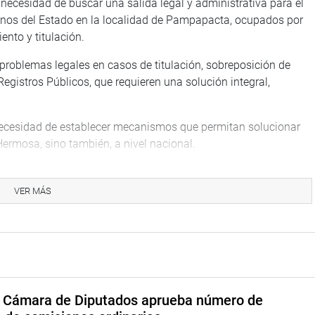
a necesidad de buscar una salida legal y administrativa para el
renos del Estado en la localidad de Pampapacta, ocupados por
nto y titulación.
problemas legales en casos de titulación, sobreposición de
Registros Públicos, que requieren una solución integral,
a necesidad de establecer mecanismos que permitan solucionar
Hermosa, sino también, a nivel nacional.
 necesario ubicar los derechos de propiedad a través de la
an dar salidas legales y administrativas como en los casos de la
VER MÁS
rían sobreposiciones en términos legales y de posesión de
isten muchos casos como el de la Asociación Nueva Punta
 formalización, se requieren dar los tratamientos y
 Estado, porque en muchos casos hay superposición de predios
a Cámara de Diputados aprueba número de
ucuya, entre otros.