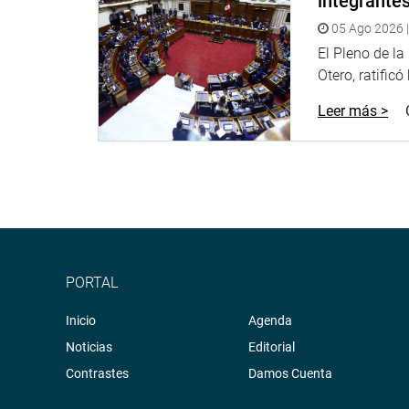
integrante
OFICINA DE COMUNICACIONES E IMAGEN INSTI
05 Ago 2026 |
El Pleno de l
Otero, ratificó
Leer más >
PORTAL
Inicio
Agenda
Noticias
Editorial
Contrastes
Damos Cuenta