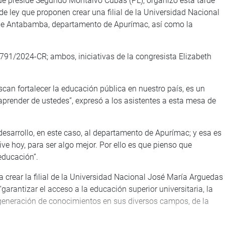
ue preside Segundo Montalvo Cubas (PL), organizó esta tarde
e ley que proponen crear una filial de la Universidad Nacional
de Antabamba, departamento de Apurímac, así como la
791/2024-CR; ambos, iniciativas de la congresista Elizabeth
an fortalecer la educación pública en nuestro país, es un
prender de ustedes”, expresó a los asistentes a esta mesa de
desarrollo, en este caso, al departamento de Apurímac; y esa es
ive hoy, para ser algo mejor. Por ello es que pienso que
educación”.
 crear la filial de la Universidad Nacional José María Arguedas
arantizar el acceso a la educación superior universitaria, la
 la generación de conocimientos en sus diversos campos, de la