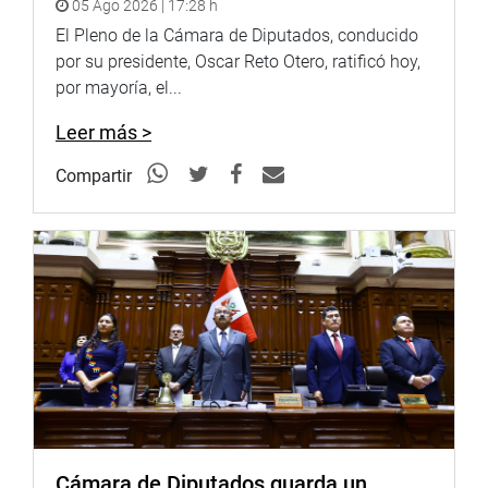
05 Ago 2026 | 17:28 h
Consecuentemente se amplía el texto original del artículo
El Pleno de la Cámara de Diputados, conducido
8 de la Ley N.° 30479 incorporándose salvaguardas
por su presidente, Oscar Reto Otero, ratificó hoy,
contra bienes perecibles y consumibles cuya vida útil no
por mayoría, el...
guarde proporción con el calendario deportivo.
Leer más >
d) El inminente vencimiento de los beneficios tributario: el
plazo de los beneficios estipulados en la Ley N.° 30479
Compartir
era de 10 años contados a partir de su vigencia.
Por lo tanto, dado que el 30 de junio del 2026 se cumple
el plazo de vencimiento, se amplía la vigencia de los
beneficios modificando el plazo por 20 años para que rija
de manera extendida hasta el 30 de junio del 2036.
OTROS DICTÁMENES APROBADOS
Con 17 votos a favor, 2 en contra y 4 abstenciones, se
aprobó el dictamen recaído en el Proyecto de Ley
14104/2025-CR que modifica la Ley 26702, Ley General
Cámara de Diputados guarda un