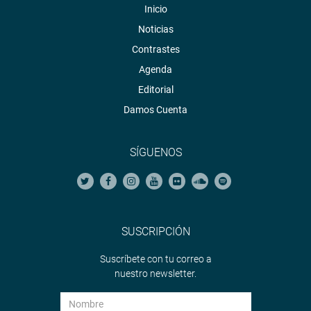
Finalmente, la parlamentaria Lady Camones Soriano
Inicio
(bancada APP) sustentó su Proyecto de Ley 14576/2025-
Noticias
CR que propone el fraccionamiento especial de deudas
tributarias y multas administrativas en litigio.
Contrastes
Agenda
OFICINA DE COMUNICACIONES E IMAGEN
Editorial
INSTITUCIONAL
Damos Cuenta
SÍGUENOS
SUSCRIPCIÓN
Suscríbete con tu correo a
nuestro newsletter.