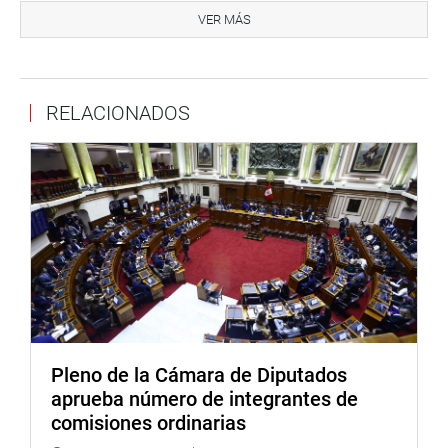
el actual límite de deducción del 10 % de la renta neta del
VER MÁS
IR ha demostrado ser poco atractivo frente a los
cuantiosos requerimientos del deporte de alto
rendimiento.
RELACIONADOS
La propuesta eleva el tope general a la deducción del 10
% al 20 % de la renta neta y de igual manera se crea un
peldaño superior elevando el límite hasta el 25 %
exclusivamente cuando las donaciones y los aportes se
destinen a deportistas en proceso de clasificación o ya
clasificados a los campeonatos mundiales, olímpicos,
panamericanos, sudamericanos y bolivarianos. Así como
para deportistas o atletas para discapacidad.
c) Los riesgos de deducción fiscal y vacíos en el control
administrativo: bajo la normativa actual existe el riesgo
Pleno de la Cámara de Diputados
de que empresas simulen donaciones o aportes
aprueba número de integrantes de
entregando bienes de uso común o recreativo bajo el
comisiones ordinarias
rotulo de deporte, afectando la recaudación fiscal.