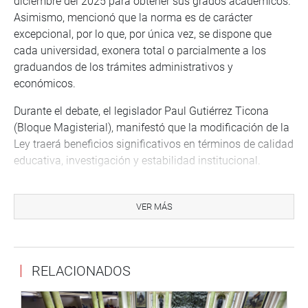
diciembre del 2025 para obtener sus grados académicos.
Asimismo, mencionó que la norma es de carácter
excepcional, por lo que, por única vez, se dispone que
cada universidad, exonera total o parcialmente a los
graduandos de los trámites administrativos y
económicos.
Durante el debate, el legislador Paul Gutiérrez Ticona
(Bloque Magisterial), manifestó que la modificación de la
Ley traerá beneficios significativos en términos de calidad
educativa, investigación y estabilidad institucional.
El parlamentario Edwin Martínez Talavera (No agrupado)
dijo que si bien es cierto se amplió el requisito de contar
VER MÁS
con el grado de doctor y maestro mediante el Decreto
Legislativo 1496 y mediante Ley 31364, dichas
ampliaciones no fueron complementadas con una
RELACIONADOS
adecuada política ni disposiciones concretas, por lo cual
la propuesta legislativa es de necesidad.