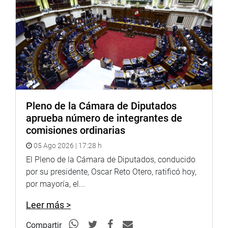
Por su parte, el congresista Alejandro Cavero Alva
(Avanza País), manifestó su oposición a la norma por ir
en contra de la meritocracia y de la buena calidad de
profesores. “Los estudiantes universitarios de nuestro
país merecen una buena educación y merecen tener
profesores que tengan maestría”.
En el mismo sentido, los parlamentarios Noelia Herrera
Medina (RP), Susel Paredes Piqué (CD-JP) y Flor Pablo
Pleno de la Cámara de Diputados
Medina (No agrupada), expresaron que la norma no
aprueba número de integrantes de
ayuda a mejorar la calidad universitaria y se corre el
comisiones ordinarias
riesgo que la excepcionalidad se convierta en la regla y a
05 Ago 2026 | 17:28 h
cada rato se amplíen los plazos.
El Pleno de la Cámara de Diputados, conducido
OFICINA DE COMUNICACIONES E IMAGEN
por su presidente, Oscar Reto Otero, ratificó hoy,
INSTITUCIONAL
por mayoría, el...
Leer más >
Compartir