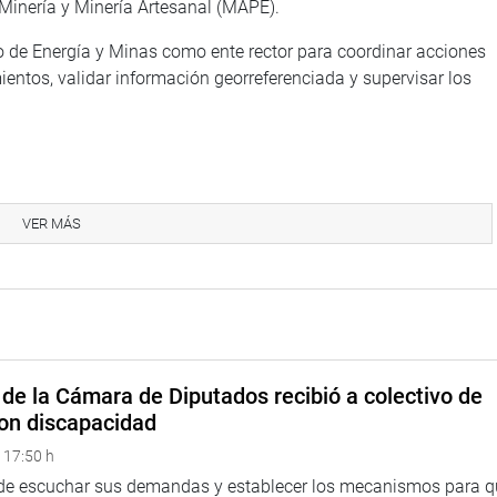
 Minería y Minería Artesanal (MAPE).
io de Energía y Minas como ente rector para coordinar acciones
ientos, validar información georreferenciada y supervisar los
 a las discrepancias sobre la suspensión temporal de los
VER MÁS
 su desacuerdo con la ampliación: “reitero mi oposición a
izar a nadie más porque los problemas de fondo siguen
 Ministerio de Energía y Minas al señalar que “durante todo el
lanteó otorgar mayor responsabilidad a los gobiernos
de la Cámara de Diputados recibió a colectivo de
on discapacidad
cada AvP) impulsó una cuestión previa para votar por separado
 17:50 h
referidas al eventual retorno de los cincuenta mil Reinfos
 de escuchar sus demandas y establecer los mecanismos para 
stentar su pedido, presentó cifras tributarias y recordó que “es