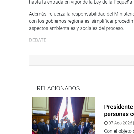
hasta la entrada en vigor de la Ley de la Pequeña
Además, refuerza la responsabilidad del Minister
con los gobiernos regionales, simplificar procedim
aspectos ambientales y sociales del proceso.
DEBATE
Durante la sesión, el debate se intensificó debido
procedimientos de exclusión del Reinfo.
El congresista Jorge Montoya (bancada RP) reiteró
dichas medidas (…) no se ha terminado de formal
vigentes”.
RELACIONADOS
A su turno, Guido Bellido criticó el desempeño del
año no ha podido formalizar ni diez mineros”, y p
Presidente 
regionales.
personas c
Por su parte, la congresista Diana González (ban
07 Ago 2026 |
ambas disposiciones complementarias transitorias 
Con el objeto
excluidos y a la continuidad de sus trámites. Al su