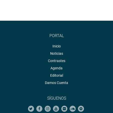
PORTAL
Inicio
Noticias
Contrastes
Agenda
Editorial
Damos Cuenta
LA LIBERTAD
SÍGUENOS
La legisladora Magaly Ruiz visitó el Centro Poblado Víctor
Raúl Haya de la Torre, en el distrito de Huanchaco, junto a
su alcaldesa Sonia Quispe, donde verificó la situación del