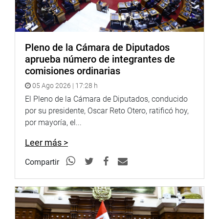
Pleno de la Cámara de Diputados
aprueba número de integrantes de
comisiones ordinarias
05 Ago 2026 | 17:28 h
El Pleno de la Cámara de Diputados, conducido
LIMA
por su presidente, Oscar Reto Otero, ratificó hoy,
por mayoría, el...
En tanto, la congresista María Acuña realizó una reunión
con los secretarios generales de la Federación de
Leer más >
Sindicatos del sector Saneamiento y de los sindicatos de
Compartir
trabajadores de la Superintendencia Nacional de Bienes
Estatales (SBN), Servicio Nacional de Capacitación para
la Industria de la Construcción (Sencico) y el Organismo
Técnico de la Administración de los Servicios de
Saneamiento (OTASS), para abordar una problemática