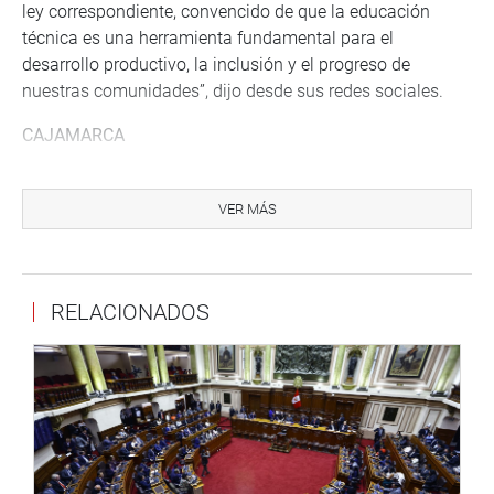
ley correspondiente, convencido de que la educación
técnica es una herramienta fundamental para el
desarrollo productivo, la inclusión y el progreso de
nuestras comunidades”, dijo desde sus redes sociales.
CAJAMARCA
Por su parte, el legislador Segundo Quiroz estuvo en la
comunidad de Cumpampa, en Tacabamba, junto al
VER MÁS
ministro de Energía y Minas, con quien anunció la
culminación de la sétima etapa de electrificación rural en
Cajamarca, proyecto que fue abandonado por la empresa
RELACIONADOS
contratista, que llevará energía eléctrica a 303
localidades.