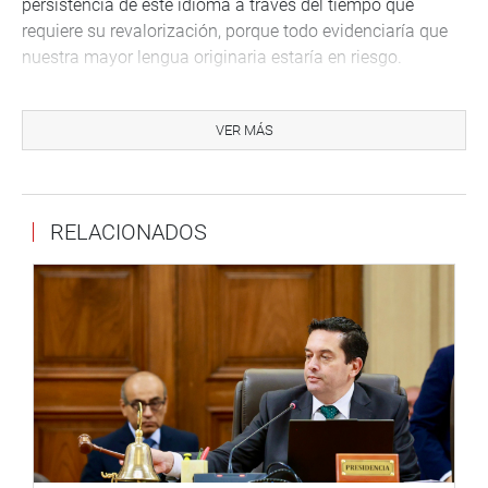
persistencia de este idioma a través del tiempo que
requiere su revalorización, porque todo evidenciaría que
nuestra mayor lengua originaria estaría en riesgo.
De igual forma, el libro plantea las necesidades de
respuesta para la defensa de este idioma, superan las
VER MÁS
capacidades financieras y estratégicas del Estado
peruano, siendo el capital privado un aliado en estas
iniciativas de carácter educativo y cultural. También
RELACIONADOS
recoge una serie de avances y experiencias desarrolladas
en algunos colegios de la región Ayacucho, con el
propósito de su revalorización social.
En la presentación también participó el autor del libro, el
ex senador José Linares Gallo, el traductor Demetrio
Tupac Yupanqui; el especialista Nicanor Loayza; el
presidente del CONAPAFA, Gregorio Durand, entre otros
invitados quienes hicieron llegar sus aportes y puntos de
vista sobre la publicación del libro denominado:
“Alfabetización Digital en Quechua”. (FAA)