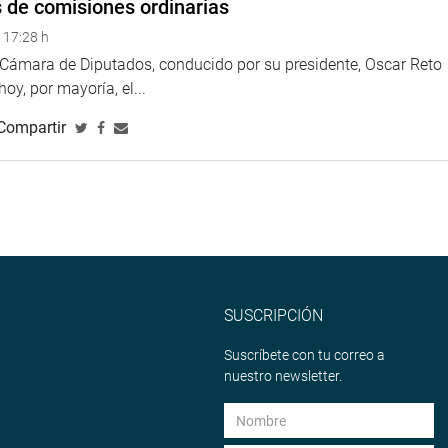
s de comisiones ordinarias
larepublicadelperu?fref=ts
 17:28 h
//twitter.com/congresoperu
>
a Cámara de Diputados, conducido por su presidente, Oscar Reto
<
http://www.youtube.com/congresoperu
>
 hoy, por mayoría, el...
eso
<
https://soundcloud.com/radiocongreso
>
4.congreso.gob.pe/fotografia.asp
Compartir
SUSCRIPCIÓN
Suscríbete con tu correo a
nuestro newsletter.