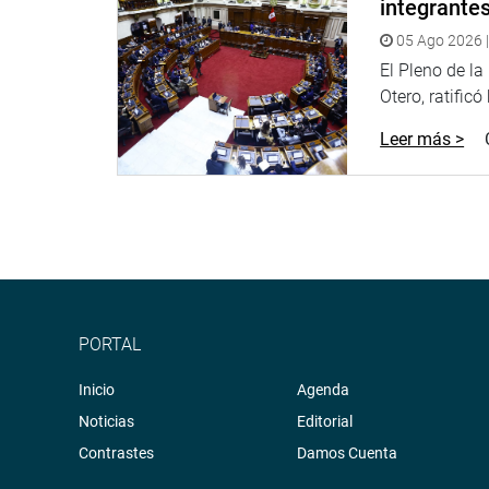
integrante
Facebook:
https://www.facebook.com/congresode
05 Ago 2026 |
Twitter:
https://twitter.com/congresoperu
<
https:
El Pleno de l
Youtube:
http://www.youtube.com/congresoperu
Otero, ratificó
Soundcloud:
https://soundcloud.com/radiocongr
Sistema de Archivo Fotográfico (SAF):
http://www
Leer más >
PORTAL
Inicio
Agenda
Noticias
Editorial
Contrastes
Damos Cuenta