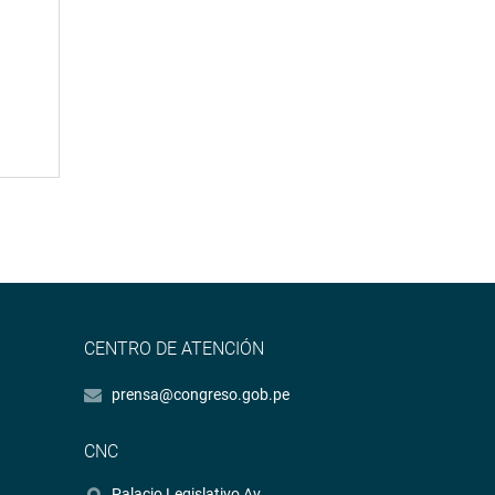
CENTRO DE ATENCIÓN
prensa@congreso.gob.pe
CNC
Palacio Legislativo Av.