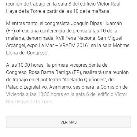
reunión de trabajo en la sala 3 del edificio Víctor Raúl
Haya de la Torre a partir de las 10 de la mañana.
Mientras tanto, el congresista Joaquín Dipas Huamán
(FP) ofrece una conferencia de prensa a las 10 de la
mañana, denominada ‘XVII Feria Nacional San Miguel
Arcángel, expo La Mar – VRAEM 2016’, en la sala Mohme
Llona del Congreso.
A las 10:00 horas, la primera vicepresidenta del
Congreso, Rosa Bartra Barriga (FP), realizará una reunión
de trabajo en el anfiteatro “Abelardo Quiñones”, del
Palacio Legislativo. Asimismo, sesionará la Comisión de
Vivienda a las 10:30 horas en la sala 6 del edificio Víctor
Raúl Haya de la Torre.
Seguidamente, la Comisión de Inclusión Social y
Personas con Discapacidad se reunirá en la sala 5.
VER MÁS
Mientras tanto, en la Sala 4 se instalará –al mediodía- el
grupo de trabajo de gestión de políticas públicas en el