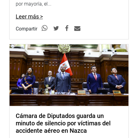
fref=ts
por mayoría, el...
https://www.facebook.com/congresodelarepublicadelperu?
Leer más >
fref=ts
twitter:
https://twitter.com/congresoperu
Compartir
https://twitter.com/congresoperu
youtube:
http://www.youtube.com/congresoperu
http://www.youtube.com/congresoperu
Cámara de Diputados guarda un
minuto de silencio por víctimas del
accidente aéreo en Nazca