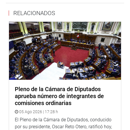
marco del proceso de descentralización de los gobiernos
RELACIONADOS
regionales y locales.
Por la tarde, habrá una reunión de trabajo de la Comisión
de Justicia en la sala 4 del edificio Vítor Raúl Haya de la
Torre, mientras que a las 16:00 horas el congresista Jorge
Meléndez Celis (PPK) presentará el libro titulado ‘La
nueva sangre’, del autor Rolando Díaz. Será en el auditorio
del edificio José Faustino Sánchez Carrión. Finalmente, a
las 18:30, la Comisión de Trabajo y Seguridad Social
organiza un conversatorio sobre `La agenda legislativa’,
en el hemiciclo Raúl Porras Barrenechea.
Pleno de la Cámara de Diputados
prensa-congreso* (jarvi)
aprueba número de integrantes de
puede encontrar más información en nuestra página web
comisiones ordinarias
y redes sociales.
05 Ago 2026 | 17:28 h
http://www.congreso.gob.pe/
facebook:
El Pleno de la Cámara de Diputados, conducido
https://www.facebook.com/congresodelarepublicadelperu?
por su presidente, Oscar Reto Otero, ratificó hoy,