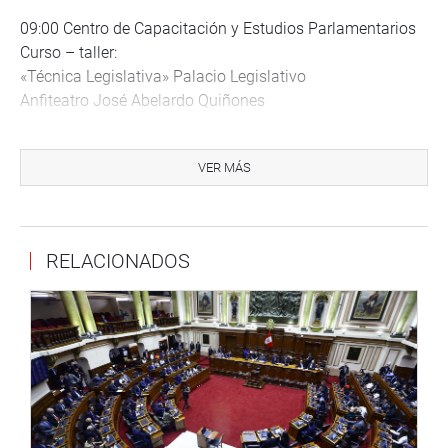
09:00 Centro de Capacitación y Estudios Parlamentarios
Curso – taller:
«Técnica Legislativa» Palacio Legislativo
Anfiteatro José Abelardo Quiñones
09:00 Comisión de Fiscalización y Contraloría -
Absolución del pedido de opinión solicitado por la
VER MÁS
Comisión de Constitución y Reglamento, respecto al
Proyecto de Ley N° 228/2016-PE, que propone delegar en
el Poder Ejecutivo la facultad de legislar en materia de
RELACIONADOS
Reactivación Económica y Formalización; Seguridad
Ciudadana; Lucha contra la Corrupción; Agua y
Saneamiento y Reorganización de Petroperú S.A. Palacio
Legislativo
Sala Francisco Bolognesi
09:30 Comisión Educación, Juventud y Deporte
1.Presentación del señor Saúl Barrera Ayala, Presidente
del Instituto Peruano del Deporte (IPD) para tratar los