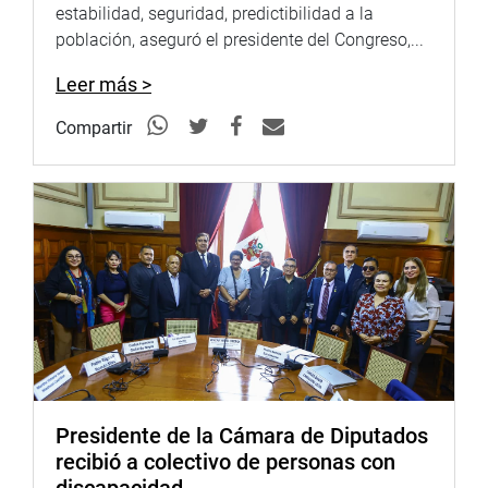
estabilidad, seguridad, predictibilidad a la
Y para el caso de las presuntas irregularidades en las
población, aseguró el presidente del Congreso,...
operaciones militares y policiales en el VRAEM entre los
años 2011-2016 están invitados los ex comandantes
Leer más >
generales del Comando Logístico del Ejército, general Luis
Compartir
Lengua Ormeño y el general Óscar Retto Otero. (JSR)
PRENSA CONGRESO
Presidente de la Cámara de Diputados
recibió a colectivo de personas con