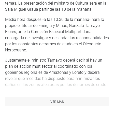
temas. La presentación del ministro de Cultura será en la
Sala Miguel Graua partir de las 10 de la mañana.
Media hora después -a las 10.30 de la mañana- hará lo
propio el titular de Energía y Minas, Gonzalo Tamayo
Flores, ante la Comisión Especial Multipartidaria
encargada de investigar y deslindar las responsabilidades
por los constantes derrames de crudo en el Oleoducto
Norperuano.
Justamente el ministro Tamayo deberá decir si hay un
plan de acción multisectorial coordinado con los
gobiernos regionales de Amazonas y Loreto y deberá
revelar qué medidas ha dispuesto para minimizar los
daños en las zonas afectadas por los derrames de crudo.
Antes, a las 9 de la mañana, sesionará la Comisión de
Constitución y Reglamento para continuar revisando la
VER MÁS
legalidad de otro paquete de decretos legislativos
dictados por el Ejecutivo al amparo de la ley 30506 en