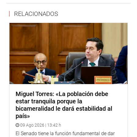
materia de reactivación económica y formalización,
RELACIONADOS
seguridad ciudadana, lucha contra la corrupción, agua y
saneamiento y reorganización de PetroPerú.
A esa misma hora se reunirá la Comisión de Defensa
Nacional y Orden Interno en la Sala Raúl Porras
Barrenechea para proseguir con sus pesquisas sobre las
presuntas ejecuciones extrajudiciales por parte de un
grupo de efectivos policiales. Para ello ha sido invitado el
exviceministro de Orden Interno (2013-2016), Iván Vega.
A las 3 de la tarde se reunirá la Comisión de Relaciones
Exteriores del Congreso para atender las exposiciones de
Miguel Torres: «La población debe
los ministros de Economía y Finanzas, Alfredo Thorne y
estar tranquila porque la
de Agricultura, José Hernández Calderón, quienes
bicameralidad le dará estabilidad al
disertarán sobre el Fondo de Desarrollo de Frontera e
país»
Integración Fronteriza y el estado actual del manejo de
09 Ago 2026 | 13:42 h
las aguas del río Tumbes dentro del ámbito del proyecto
especial Puyango-Tumbes, respectivamente.
El Senado tiene la función fundamental de dar