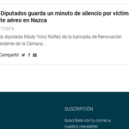
rupos de trabajo para la presente legislatura y recibirá a
Diputados guarda un minuto de silencio por vícti
 Manuela Ramos. Sala 2 del edificio de Comisiones, a las 11:00
nte aéreo en Nazca
 17:07 h
as 2:30 pm para debatir varios proyectos de ley en agenda. Sala
e la diputada Mady Yonz Núñez de la bancada de Renovación
 Energía y Minas. Sala Miguel Grau.
esidente de la Cámara...
 instalará a las 2:00 en la Sala Moyano.
Compartir
ará el presidente de Sierra y Selva Exportadora, Alfonso
ón para mejorar la competitividad. Sala 5, a las 3:30 de la
a tarde asistirá también el ministro de Economía, Alfredo
o de facultades legislativas y la reestructuración de
SUSCRIPCIÓN
Desarrollo Regional y Gestión de Conflictos Sociales. Sala
Suscríbete con tu correo a
rlamentaria de Amistad Perú-Argentina, en la misma sala.
nuestro newsletter.