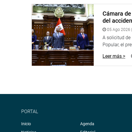
La Comisión de la Mujer y Familia conformará los g
Cámara de 
representantes de los Movimientos Flora Tristán y
del accide
horas.
05 Ago 2026 |
La Comisión de Salud, por su parte, sesionará a l
A solicitud d
1. Media hora antes hará lo propio la Comisión de
Popular, el pr
La Liga Parlamentaria de Amistad Perú-Uruguay se
Leer más >
En la Comisión de Ciencia y Tecnología se present
Velásquez, para exponer los programas de innovaci
tarde.
Y en la Comisión de Descentralización a las 4 de l
Thorne, para explicar la necesidad del otorgamient
Proinversiòn, Sala Raùl Porras.
PORTAL
A las 4:30 pm se instalará el Grupo de Trabajo de 
Inicio
Moyano. Una hora después se instalará la Liga Pa
Agenda