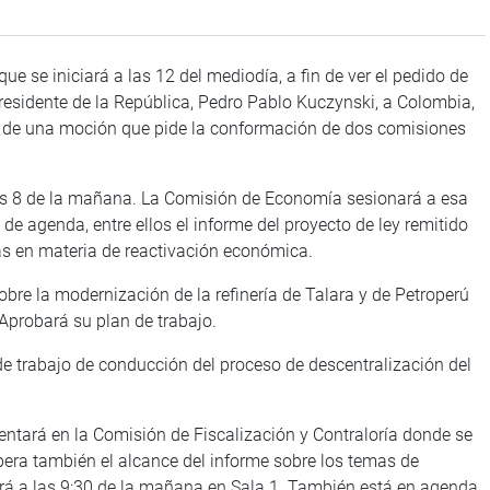
 se iniciará a las 12 del mediodía, a fin de ver el pedido de
l presidente de la República, Pedro Pablo Kuczynski, a Colombia,
te de una moción que pide la conformación de dos comisiones
 de la mañana. La Comisión de Economía sesionará a esa
de agenda, entre ellos el informe del proyecto de ley remitido
vas en materia de reactivación económica.
a modernización de la refinería de Talara y de Petroperú
 Aprobará su plan de trabajo.
abajo de conducción del proceso de descentralización del
ará en la Comisión de Fiscalización y Contraloría donde se
espera también el alcance del informe sobre los temas de
rá a las 9:30 de la mañana en Sala 1. También está en agenda