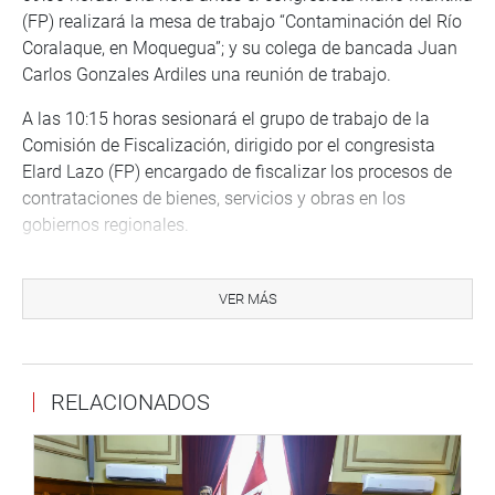
(FP) realizará la mesa de trabajo “Contaminación del Río
Coralaque, en Moquegua”; y su colega de bancada Juan
Carlos Gonzales Ardiles una reunión de trabajo.
A las 10:15 horas sesionará el grupo de trabajo de la
Comisión de Fiscalización, dirigido por el congresista
Elard Lazo (FP) encargado de fiscalizar los procesos de
contrataciones de bienes, servicios y obras en los
gobiernos regionales.
En la agenda del día se ha programado a partir de las
10:45 horas una exposición fotográfica denominada
VER MÁS
“República de Azerbaiyán” organizada por la Liga
parlamentaria de Amistad Perú-República de Azerbaiyán,
que preside el congresista Dalmiro Palomino (FP).
RELACIONADOS
A la misma hora se realizará una ceremonia de
reconocimiento a las fundadoras del Centro de Escritoras
de Arequipa (CEA), organizado por la Mesa de Mujeres