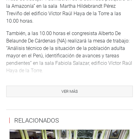
la Amazonía” en la sala Martha Hildebrandt Pérez
Treviño del edificio Víctor Raúl Haya de la Torre a las
10.00 horas.
También, a las 10.00 horas el congresista Alberto De
Belaunde De Cárdenas (NA) realizará la mesa de trabajo:
“Análisis técnico de la situación de la población adulta
mayor en el Perú, identificación de avances y tareas
pendientes” en la sala Fabiola Salazar, edificio Víctor Raúl
Haya de la Torre.
VER MÁS
A las 15.00 horas, Oracio Ángel Pacori Mamani (NP)
inaugurará el evento: “Rol de los tecnólogos médicos en
la salud de los peruanos” en el museo Nacional
Afroperuano de la Casa de las 13 Monedas a las 15.00
RELACIONADOS
horas.