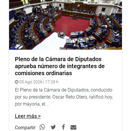
A la misma hora, la Comisión Investigadora de Abusos
Sexuales contra Menores de Edad en Organizaciones
invitará a Javier Abugattás, Presidente del Centro
Nacional de Planeamiento Estratégico para informar
sobre los objetivos y acciones estratégicas sectoriales
(Gobierno Nacional) que se han definido para garantizar
la protección de la niñez y adolescencia frente a todo tipo
Pleno de la Cámara de Diputados
de violencia y los tipos de indicadores que se manejan
aprueba número de integrantes de
para el seguimiento de esta política en la sala Fabiola
comisiones ordinarias
Salazar Leguía.
05 Ago 2026 | 17:28 h
Finalmente, a las 18.30 horas, Manuel Dammert Ego
El Pleno de la Cámara de Diputados, conducido
Aguirre (NP) organizará el evento: “Barrio obrero de Vitarte
por su presidente, Oscar Reto Otero, ratificó hoy,
– Patrimonio Cultural” en el auditorio Alberto Andrade
por mayoría, el...
Carmona y Marco Antonio Arana Zegarra (FA) brindará un
reconocimiento a representaciones de comunidades en el
Leer más >
anfiteatro José Abelardo Quiñones.(MCGH)
Compartir