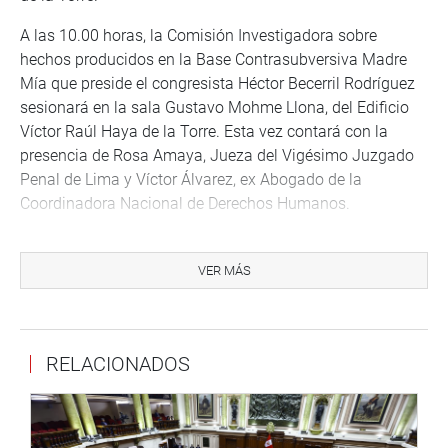
A las 10.00 horas, la Comisión Investigadora sobre
hechos producidos en la Base Contrasubversiva Madre
Mía que preside el congresista Héctor Becerril Rodríguez
sesionará en la sala Gustavo Mohme Llona, del Edificio
Víctor Raúl Haya de la Torre. Esta vez contará con la
presencia de Rosa Amaya, Jueza del Vigésimo Juzgado
Penal de Lima y Víctor Álvarez, ex Abogado de la
Coordinadora Nacional de Derechos Humanos.
En la tarde, la Comisión de Cultura y Patrimonio Cultural y
la Comisión Educación, Juventud y Deporte sesionarán en
VER MÁS
conjunto de manera extraordinaria en el Hemiciclo Raúl
Porras Barrenechea del Palacio Legislativo (14.00 horas)
y recibirán el informe de la ministra de Cultura, Patricia
RELACIONADOS
Balbuena y el ministro de Educación, Daniel Alfaro
Paredes sobre las exposiciones que vienen realizando el
Lugar de la Memoria, Tolerancia y la Inclusión Social
(LUM) y las presuntas evidencias de apología al