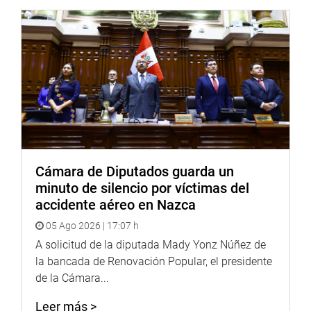
Heraldo
:
goo.gl/Ty5Tto
Portal:
http://www.congreso.gob.pe/
Facebook:
https://goo.gl/s5t7XN
Twitter:
https://goo.gl/iMywRR
YouTube:
https://goo.gl/VBXBNk
Radio:
goo.gl/hMwTg1
fotografia.congreso.gob.pe
Cámara de Diputados guarda un
minuto de silencio por víctimas del
accidente aéreo en Nazca
05 Ago 2026 | 17:07 h
A solicitud de la diputada Mady Yonz Núñez de
la bancada de Renovación Popular, el presidente
de la Cámara...
Leer más >