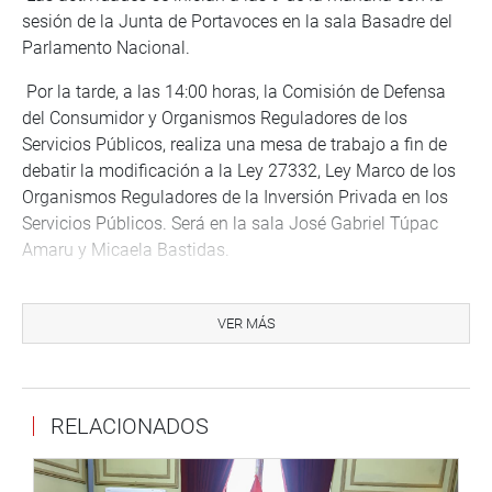
sesión de la Junta de Portavoces en la sala Basadre del
Parlamento Nacional.
Por la tarde, a las 14:00 horas, la Comisión de Defensa
del Consumidor y Organismos Reguladores de los
Servicios Públicos, realiza una mesa de trabajo a fin de
debatir la modificación a la Ley 27332, Ley Marco de los
Organismos Reguladores de la Inversión Privada en los
Servicios Públicos. Será en la sala José Gabriel Túpac
Amaru y Micaela Bastidas.
De igual manera, sesiona la Comisión de Levantamiento
de Inmunidad Parlamentaria, que preside el congresista
VER MÁS
Elías Rodríguez Zavaleta (CPA). La reunión se inicia a las
16:00 horas en la sala Bolognesi del Palacio Legislativo.
Finalmente, a las 6 de la tarde, el congresista Jorge
RELACIONADOS
Romero Castro, realiza un foro sobre “gobiernos locales y
la globalización tecnológica”. Será en el auditorio Alberto