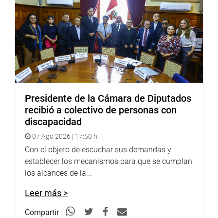
Andrade Carmona del edificio Juan Satos Atahualpa.
PRENSA – CONGRESO
30-4-2018 (Jarvi)
Puede encontrar más información en nuestra página web
y redes sociales.http://www.congreso.gob.pe/Facebook:
https://www.facebook.com/congresodelarepublicadelperu?
fref=ts
Twitter:
https://twitter.com/congresoperu
Presidente de la Cámara de Diputados
recibió a colectivo de personas con
Facebook:
https://goo.gl/s5t7XN
discapacidad
Twitter:
https://goo.gl/iMywRR
07 Ago 2026 | 17:50 h
YouTube:
https://goo.gl/VBXBNk
Con el objeto de escuchar sus demandas y
establecer los mecanismos para que se cumplan
http://www4.congreso.gob.pe/heraldo/index.asp
los alcances de la...
fotografia.congreso.gob.pe
Leer más >
Compartir