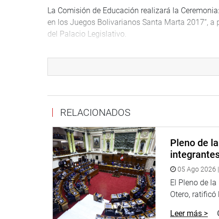
La Comisión de Educación realizará la Ceremonia
en los Juegos Bolivarianos Santa Marta 2017“, a p
del Palacio Legislativo.
A las 10 a.m., la Comisión Inclusión Social sesiona
Torre, y la de Energía y Minas, en la Sala Gusta
La Comisión de Defensa del Consumidor sesiona a p
usuarios del Servicio de Transporte Aéreo”. Están 
Pavic, Director General de Aeronáutica Civil, José
RELACIONADOS
Zambrano, Presidenta del OSITRAN, Félix Antelo, 
General de PERUVIAN AIRLINES, y Juan José Sal
Pleno de l
Será en la sala Grau del Palacio Legislativo.
integrante
El ministro de Cultura, Salvador del Solar, se pre
05 Ago 2026 |
sobre las acciones tomadas por su despacho respe
El Pleno de l
año, en el Complejo Arqueológico Ventarrón, ubica
Otero, ratificó
departamento de Lambayeque, entre otros temas. Se
Torre.
Leer más >