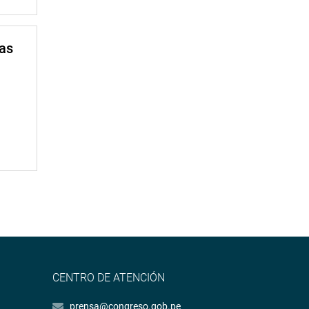
mas
CENTRO DE ATENCIÓN
prensa@congreso.gob.pe