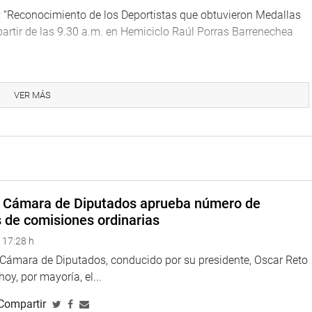
: “Reconocimiento de los Deportistas que obtuvieron Medallas
artir de las 9.30 a.m. en Hemiciclo Raúl Porras Barrenechea
 en la Sala Fabiola Salazar del Edificio Víctor Raúl haya de la
vo Mohme.
VER MÁS
artir de las 11 a.m., para tratar sobre la “Problemática de los
invitados Ivo Gagliuffi, Presidente del INDECOPI, Juan Carlos
 Luis Alfredo Chirinos, Presidente de CORPAC, Verónica
Gerente General de LATAM, Alberto López Bustillo, Gerente
món Belestra, Gerente General de LIMA AIRPORT PARTNERS.
a Cámara de Diputados aprueba número de
s de comisiones ordinarias
senta al mediodía en la Comisión de Cultura, para que informe
 17:28 h
cto al incendio suscitado el 12 de noviembre del presente
a Cámara de Diputados, conducido por su presidente, Oscar Reto
do en el distrito de Pomalca, provincia de Chiclayo,
 hoy, por mayoría, el...
rá en la Sala Carlos Torres del Edificio Víctor Raúl Haya de la
Compartir